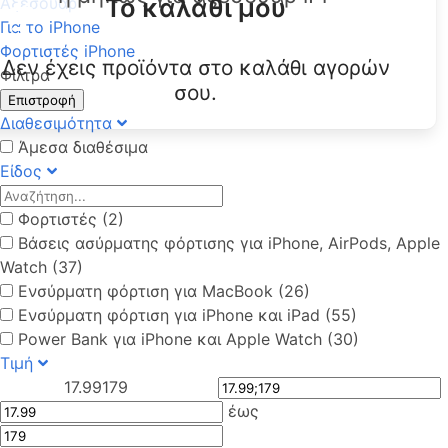
Το καλάθι μου
Αξεσουάρ
Για το iPhone
Φορτιστές iPhone
Δεν έχεις προϊόντα στο καλάθι αγορών
Φίλτρα
σου.
Επιστροφή
Διαθεσιμότητα
Άμεσα διαθέσιμα
Είδος
Φορτιστές (2)
Βάσεις ασύρματης φόρτισης για iPhone, AirPods, Apple
Watch (37)
Ενσύρματη φόρτιση για MacBook (26)
Ενσύρματη φόρτιση για iPhone και iPad (55)
Power Bank για iPhone και Apple Watch (30)
Τιμή
17.99
179
έως