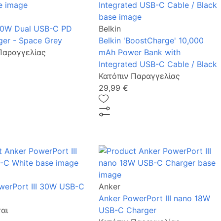
40W Dual USB-C PD
Belkin
ger - Space Grey
Belkin 'BoostCharge' 10,000
Παραγγελίας
mAh Power Bank with
Integrated USB-C Cable / Black
Κατόπιν Παραγγελίας
29,99 €
werPort III 30W USB-C
Anker
Anker PowerPort III nano 18W
αι
USB-C Charger