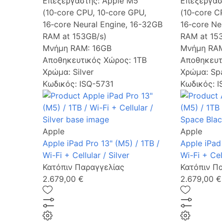
Επεξεργαστής:
Apple M5
Επεξεργασ
(10‑core CPU, 10‑core GPU,
(10‑core C
16‑core Neural Engine, 16-32GB
16‑core Ne
RAM at 153GB/s)
RAM at 15
Μνήμη RAM:
16GB
Μνήμη RA
Αποθηκευτικός Χώρος:
1TB
Αποθηκευτ
Χρώμα:
Silver
Χρώμα:
Sp
Κωδικός: ISQ-5731
Κωδικός: 
Apple
Apple
Apple iPad Pro 13" (M5) / 1TB /
Apple iPad 
Wi-Fi + Cellular / Silver
Wi-Fi + Cel
Κατόπιν Παραγγελίας
Κατόπιν Π
2.679,00 €
2.679,00 €