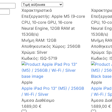
Χαρακτηριστικά
Χαρακτηρι
Επεξεργαστής:
Apple M5 (9‑core
Επεξεργασ
CPU, 10‑core GPU, 16‑core
CPU, 10‑co
Neural Engine, 12GB RAM at
Neural Eng
153GB/s)
153GB/s)
Μνήμη RAM:
12GB
Μνήμη RA
Αποθηκευτικός Χώρος:
256GB
Αποθηκευτ
Χρώμα:
Silver
Χρώμα:
Sp
Κωδικός: ISQ-5719
Κωδικός: 
Apple
Apple
Apple iPad Pro 13" (M5) / 256GB
Apple iPad
/ Wi-Fi / Silver
/ Wi-Fi / S
Άμεσα Διαθέσιμο
Άμεσα Δια
1.689,00 €
1.689,00 €