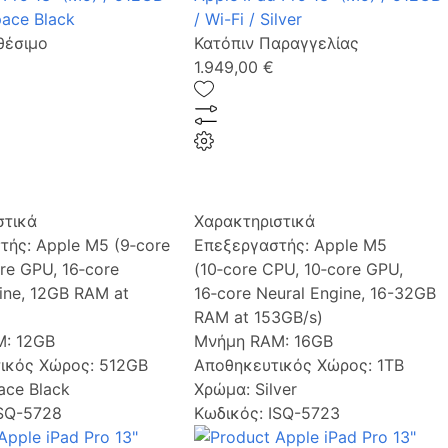
pace Black
/ Wi-Fi / Silver
θέσιμο
Κατόπιν Παραγγελίας
1.949,00 €
στικά
Χαρακτηριστικά
τής:
Apple M5 (9‑core
Επεξεργαστής:
Apple M5
re GPU, 16‑core
(10‑core CPU, 10‑core GPU,
ine, 12GB RAM at
16‑core Neural Engine, 16-32GB
RAM at 153GB/s)
M:
12GB
Μνήμη RAM:
16GB
ικός Χώρος:
512GB
Αποθηκευτικός Χώρος:
1TB
ace Black
Χρώμα:
Silver
ISQ-5728
Κωδικός: ISQ-5723