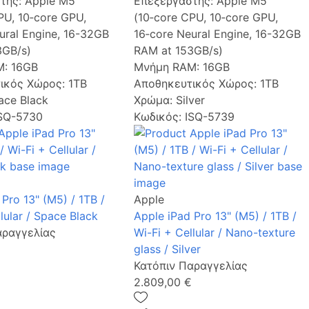
τής:
Apple M5
Επεξεργαστής:
Apple M5
PU, 10‑core GPU,
(10‑core CPU, 10‑core GPU,
ural Engine, 16-32GB
16‑core Neural Engine, 16-32GB
3GB/s)
RAM at 153GB/s)
M:
16GB
Μνήμη RAM:
16GB
ικός Χώρος:
1TB
Αποθηκευτικός Χώρος:
1TB
ace Black
Χρώμα:
Silver
ISQ-5730
Κωδικός: ISQ-5739
Pro 13" (M5) / 1TB /
Apple
lular / Space Black
Apple iPad Pro 13" (M5) / 1TB /
αραγγελίας
Wi-Fi + Cellular / Nano-texture
glass / Silver
Κατόπιν Παραγγελίας
2.809,00 €