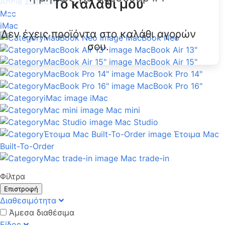
Το καλάθι μου
Apple Συσκευές
Mac
iMac
Δεν έχεις προϊόντα στο καλάθι αγορών
MacBook Neo
σου.
MacBook Air 13"
MacBook Air 15"
MacBook Pro 14"
MacBook Pro 16"
iMac
Mac mini
Mac Studio
Έτοιμα Mac
Built-To-Order
Mac trade-in
Φίλτρα
Επιστροφή
Διαθεσιμότητα
Άμεσα διαθέσιμα
Είδος