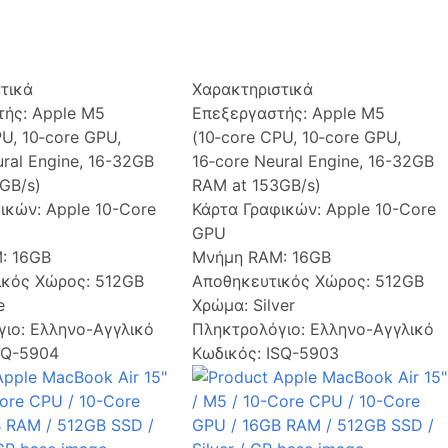
τικά
Χαρακτηριστικά
τής:
Apple M5
Επεξεργαστής:
Apple M5
PU, 10‑core GPU,
(10‑core CPU, 10‑core GPU,
ural Engine, 16-32GB
16‑core Neural Engine, 16-32GB
GB/s)
RAM at 153GB/s)
φικών:
Apple 10-Core
Κάρτα Γραφικών:
Apple 10-Core
GPU
M:
16GB
Μνήμη RAM:
16GB
ικός Χώρος:
512GB
Αποθηκευτικός Χώρος:
512GB
e
Χρώμα:
Silver
γιο:
Ελληνο-Αγγλικό
Πληκτρολόγιο:
Ελληνο-Αγγλικό
SQ-5904
Κωδικός: ISQ-5903