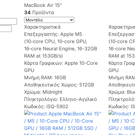
MacBook Air 15"
34
Προϊόντα
Χαρακτηριστικά
Χαρακτηρισ
Επεξεργαστής:
Apple M5
Επεξεργασ
(10‑core CPU, 10‑core GPU,
(10‑core C
16‑core Neural Engine, 16-32GB
16‑core Ne
RAM at 153GB/s)
RAM at 153
Κάρτα Γραφικών:
Apple 10-Core
Κάρτα Γρα
GPU
GPU
Μνήμη RAM:
16GB
Μνήμη RA
Αποθηκευτικός Χώρος:
512GB
Αποθηκευτ
Χρώμα:
Midnight
Χρώμα:
Blu
Πληκτρολόγιο:
Ελληνο-Αγγλικό
Πληκτρολό
Κωδικός: ISQ-5902
Κωδικός: I