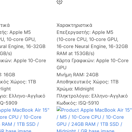
τικά
Χαρακτηριστικά
τής:
Apple M5
Επεξεργαστής:
Apple M5
PU, 10‑core GPU,
(10‑core CPU, 10‑core GPU,
ural Engine, 16-32GB
16‑core Neural Engine, 16-32GB
GB/s)
RAM at 153GB/s)
φικών:
Apple 10-Core
Κάρτα Γραφικών:
Apple 10-Core
GPU
M:
16GB
Μνήμη RAM:
24GB
ικός Χώρος:
1TB
Αποθηκευτικός Χώρος:
1TB
rlight
Χρώμα:
Midnight
γιο:
Ελληνο-Αγγλικό
Πληκτρολόγιο:
Ελληνο-Αγγλικό
SQ-5909
Κωδικός: ISQ-5910