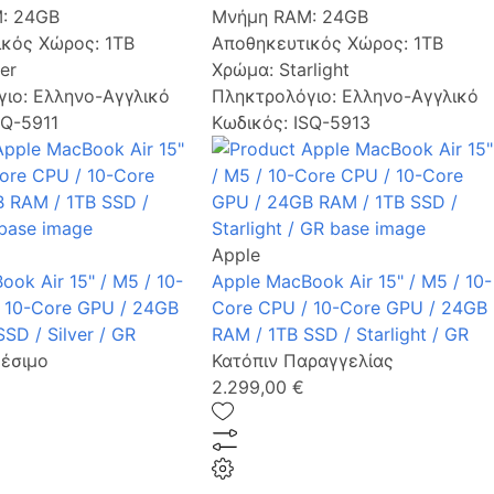
M:
24GB
Μνήμη RAM:
24GB
ικός Χώρος:
1TB
Αποθηκευτικός Χώρος:
1TB
ver
Χρώμα:
Starlight
γιο:
Ελληνο-Αγγλικό
Πληκτρολόγιο:
Ελληνο-Αγγλικό
SQ-5911
Κωδικός: ISQ-5913
Apple
ok Air 15" / M5 / 10-
Apple MacBook Air 15" / M5 / 10-
 10-Core GPU / 24GB
Core CPU / 10-Core GPU / 24GB
SD / Silver / GR
RAM / 1TB SSD / Starlight / GR
έσιμο
Κατόπιν Παραγγελίας
2.299,00 €