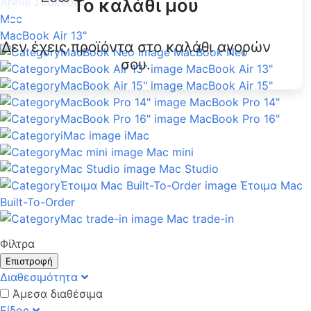
Το καλάθι μου
Apple Συσκευές
Mac
MacBook Air 13"
Δεν έχεις προϊόντα στο καλάθι αγορών
MacBook Neo
σου.
MacBook Air 13"
MacBook Air 15"
MacBook Pro 14"
MacBook Pro 16"
iMac
Mac mini
Mac Studio
Έτοιμα Mac
Built-To-Order
Mac trade-in
Φίλτρα
Επιστροφή
Διαθεσιμότητα
Άμεσα διαθέσιμα
Είδος