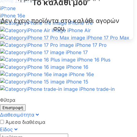
Το καλάθι μου
Apple Συσκευές
iPhone
iPhone 16e
Δεν έχεις προϊόντα στο καλάθι αγορών
iPhone 17e
σου.
iPhone Air
iPhone 17 Pro Max
iPhone 17 Pro
iPhone 17
iPhone 16 Plus
iPhone 16
iPhone 16e
iPhone 15
iPhone trade-in
Φίλτρα
Επιστροφή
Διαθεσιμότητα
Άμεσα διαθέσιμα
Είδος