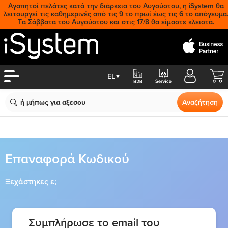
Αγαπητοί πελάτες κατά την διάρκεια του Αυγούστου, η iSystem θα
λειτουργεί τις καθημερινές από τις 9 το πρωί έως τις 6 το απόγευμα
Tα Σάββατα του Αυγούστου και στις 17/8 θα είμαστε κλειστά.
Cart
EL
▼
Search
Αναζήτηση
Επαναφορά Κωδικού
Ξεχάστηκες ε;
Συμπλήρωσε το email του