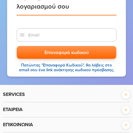
λογαριασμού σου
Επαναφορά κωδικού
Πατώντας "Επαναφορά Κωδικού", θα λάβεις στο
email σου ένα link ανάκτησης κωδικού πρόσβασης.
SERVICES
Επισκευές Mac, iOS, αξεσουάρ
ΕΤΑΙΡΕΙΑ
Service στην Eλληνική επαρχία
Ποιοι είμαστε
b2b υπηρεσίες
ΕΠΙΚΟΙΝΩΝΙΑ
Γιατί iSystem
Ανταλλαγη Mac