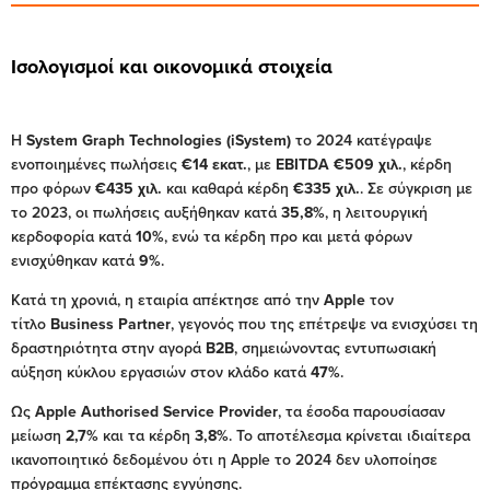
Ισολογισμοί και οικονομικά στοιχεία
Η
System Graph Technologies (iSystem)
το 2024 κατέγραψε
ενοποιημένες πωλήσεις
€14 εκατ.
, με
EBITDA €509 χιλ.
, κέρδη
προ φόρων
€435 χιλ.
και καθαρά κέρδη
€335 χιλ.
. Σε σύγκριση με
το 2023, οι πωλήσεις αυξήθηκαν κατά
35,8%
, η λειτουργική
κερδοφορία κατά
10%
, ενώ τα κέρδη προ και μετά φόρων
ενισχύθηκαν κατά
9%
.
Κατά τη χρονιά, η εταιρία απέκτησε από την
Apple
τον
τίτλο
Business Partner
, γεγονός που της επέτρεψε να ενισχύσει τη
δραστηριότητα στην αγορά
B2B
, σημειώνοντας εντυπωσιακή
αύξηση κύκλου εργασιών στον κλάδο κατά
47%
.
Ως
Apple Authorised Service Provider
, τα έσοδα παρουσίασαν
μείωση
2,7%
και τα κέρδη
3,8%
. Το αποτέλεσμα κρίνεται ιδιαίτερα
ικανοποιητικό δεδομένου ότι η Apple το 2024 δεν υλοποίησε
πρόγραμμα επέκτασης εγγύησης.