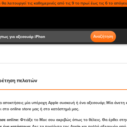
θα λειτουργεί τις καθημερινές από τις 9 το πρωί έως τις 6 το απόγευ
Search
Αναζήτηση
ρέτηση πελατών
α αποκτήσεις μία υπέροχη Apple συσκευή ή ένα αξεσουάρ; Μία άνετη 
ι στο online store μας ή στo κατάστημά μας.
σε online
: Φτιάξε το Mac σου ακριβώς όπως το θέλεις. Θα έρθει στη
ε ένα κατάστημα
: Δες τα προϊόντα της Apple και πολλά αξεσουάρ από 