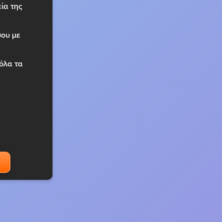
ία της
σου με
 όλα τα