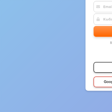
Ξ
Goo