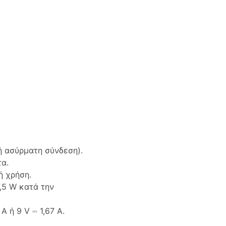
ή ασύρματη σύνδεση).
α.
ή χρήση.
,5 W κατά την
 ή 9 V ⎓ 1,67 A.