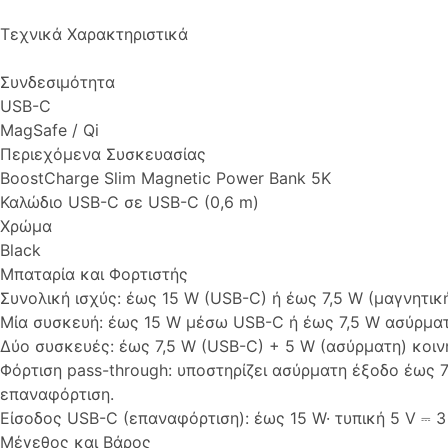
Τεχνικά Χαρακτηριστικά
Συνδεσιμότητα
USB-C
MagSafe / Qi
Περιεχόμενα Συσκευασίας
BoostCharge Slim Magnetic Power Bank 5K
Καλώδιο USB-C σε USB-C (0,6 m)
Χρώμα
Black
Μπαταρία και Φορτιστής
Συνολική ισχύς: έως 15 W (USB-C) ή έως 7,5 W (μαγνητικ
Μία συσκευή: έως 15 W μέσω USB-C ή έως 7,5 W ασύρματ
Δύο συσκευές: έως 7,5 W (USB-C) + 5 W (ασύρματη) κοιν
Φόρτιση pass-through: υποστηρίζει ασύρματη έξοδο έως 7
επαναφόρτιση.
Είσοδος USB-C (επαναφόρτιση): έως 15 W· τυπική 5 V ⎓ 3 A
Μέγεθος και Βάρος