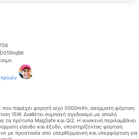
756
D010hqBK
έσιμο
 προιόν
k που παρέχει φορητή ισχύ 5000mAh, ασύρματη φόρτιση
τιση 15W. Διαθέτει συμπαγή σχεδιασμό με απαλό
 με τα πρότυπα MagSafe και Qi2. Η συσκευή περιλαμβάνει
σύρματη είσοδο και έξοδο, υποστηρίζοντας φόρτιση
μένο με προστασία από υπερθέρμανση και υπερφόρτιση για
υργία.