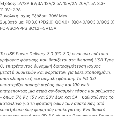
Έξοδος: 5V/3A 9V/3A 12V/2.5A 15V/2A 20V/1.5A 3.3-
11.0V=2.7A
Συνολική Ισχύς Εξόδου: 30W Μέγ.
Συμβατό με: PD3.0 (PD2.0) QC4.0+ (QC4.0/QC3.0/QC2.0)
FCP/SCP/PPS BC1.2--5V1.5A
Το USB Power Delivery 3.0 (PD 3.0) είναι ένα πρότυπο
γρήγορης φόρτισης που βασίζεται στη διεπαφή USB Type-
C, επιτρέποντας δυναμική διαπραγμάτευση ισχύος
μεταξύ συσκευών και φορτιστών για βελτιστοποιημένη,
αποτελεσματική και ασφαλή φόρτιση. Το PD 3.0
υποστηρίζει παροχή ισχύος έως και 100 watt
επιτρέποντας μια σειρά συνδυασμών τάσης και ρεύματος
- όπως 5V, 9V, 15V και 20V έως και 5A - καθιστώντας το
κατάλληλο για τη φόρτιση όλων των συσκευών, από
smartphone έως φορητούς υπολογιστές. Ένα βασικό
χαρακτηριστικό στο PD 3.0 είναι το Προγραμματιζόμενο