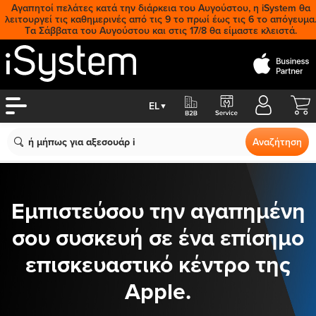
Αγαπητοί πελάτες κατά την διάρκεια του Αυγούστου, η iSystem θα
λειτουργεί τις καθημερινές από τις 9 το πρωί έως τις 6 το απόγευμα
Tα Σάββατα του Αυγούστου και στις 17/8 θα είμαστε κλειστά.
Cart
EL
▼
Search
Αναζήτηση
Εμπιστεύσου την αγαπημένη
σου συσκευή σε ένα επίσημο
επισκευαστικό κέντρο της
Apple.