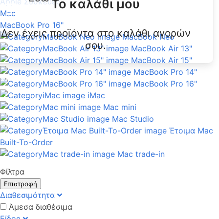
Το καλάθι μου
Apple Συσκευές
Mac
MacBook Pro 16"
Δεν έχεις προϊόντα στο καλάθι αγορών
MacBook Neo
σου.
MacBook Air 13"
MacBook Air 15"
MacBook Pro 14"
MacBook Pro 16"
iMac
Mac mini
Mac Studio
Έτοιμα Mac
Built-To-Order
Mac trade-in
Φίλτρα
Επιστροφή
Διαθεσιμότητα
Άμεσα διαθέσιμα
Είδος