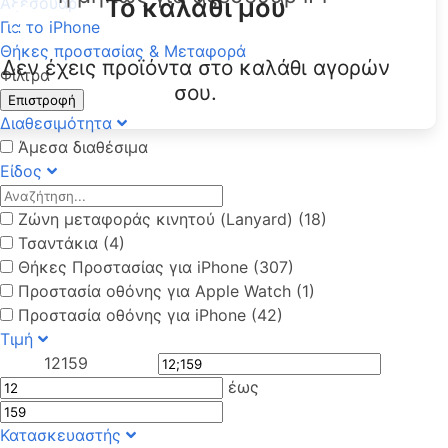
Το καλάθι μου
Αξεσουάρ
Για το iPhone
Θήκες προστασίας & Μεταφορά
Δεν έχεις προϊόντα στο καλάθι αγορών
Φίλτρα
σου.
Επιστροφή
Διαθεσιμότητα
Άμεσα διαθέσιμα
Είδος
Ζώνη μεταφοράς κινητού (Lanyard) (18)
Τσαντάκια (4)
Θήκες Προστασίας για iPhone (307)
Προστασία οθόνης για Apple Watch (1)
Προστασία οθόνης για iPhone (42)
Τιμή
12
159
έως
Κατασκευαστής