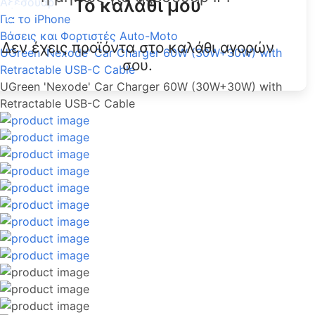
Το καλάθι μου
Αξεσουάρ
Για το iPhone
Βάσεις και Φορτιστές Auto-Moto
Δεν έχεις προϊόντα στο καλάθι αγορών
UGreen 'Nexode' Car Charger 60W (30W+30W) with
σου.
Retractable USB-C Cable
UGreen 'Nexode' Car Charger 60W (30W+30W) with
Retractable USB-C Cable