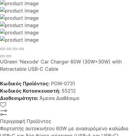
UGreen 'Nexode' Car Charger 60W (30W+30W) with
Retractable USB-C Cable
Κωδικός Προϊόντος:
POW-0731
Κωδικός Κατασκευαστή:
55212
Διαθεσιμότητα:
Άμεσα Διαθέσιμο
Περιγραφή Προϊόντος
Φορτιστής αυτοκινήτου 60W με ανασυρόμενο καλώδιο
USB-C και δύο θύρες φόρτισης (USB-A και USB-C).