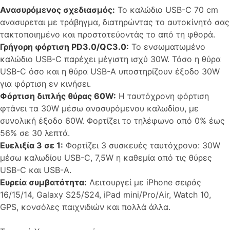
Ανασυρόμενος σχεδιασμός:
Το καλώδιο USB-C 70 cm
ανασυρεται με τράβηγμα, διατηρώντας το αυτοκίνητό σας
τακτοποιημένο και προστατεύοντάς το από τη φθορά.
Γρήγορη φόρτιση PD3.0/QC3.0:
Το ενσωματωμένο
καλώδιο USB-C παρέχει μέγιστη ισχύ 30W. Τόσο η θύρα
USB-C όσο και η θύρα USB-A υποστηρίζουν έξοδο 30W
για φόρτιση εν κινήσει.
Φόρτιση διπλής θύρας 60W:
Η ταυτόχρονη φόρτιση
φτάνει τα 30W μέσω ανασυρόμενου καλωδίου, με
συνολική έξοδο 60W. Φορτίζει το τηλέφωνο από 0% έως
56% σε 30 λεπτά.
Ευελιξία 3 σε 1:
Φορτίζει 3 συσκευές ταυτόχρονα: 30W
μέσω καλωδίου USB-C, 7,5W η καθεμία από τις θύρες
USB-C και USB-A.
Ευρεία συμβατότητα:
Λειτουργεί με iPhone σειράς
16/15/14, Galaxy S25/S24, iPad mini/Pro/Air, Watch 10,
GPS, κονσόλες παιχνιδιών και πολλά άλλα.