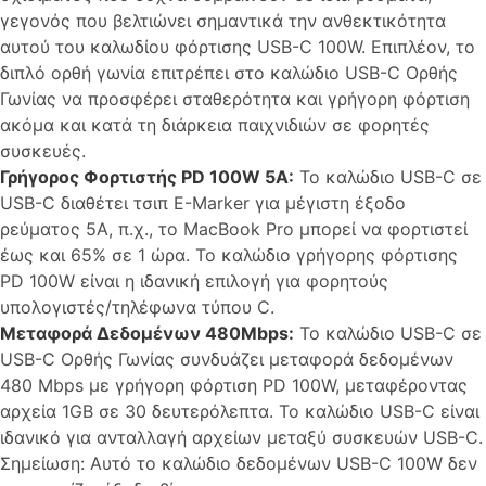
γεγονός που βελτιώνει σημαντικά την ανθεκτικότητα
αυτού του καλωδίου φόρτισης USB-C 100W. Επιπλέον, το
διπλό ορθή γωνία επιτρέπει στο καλώδιο USB-C Ορθής
Γωνίας να προσφέρει σταθερότητα και γρήγορη φόρτιση
ακόμα και κατά τη διάρκεια παιχνιδιών σε φορητές
συσκευές.
Γρήγορος Φορτιστής PD 100W 5A:
Το καλώδιο USB-C σε
USB-C διαθέτει τσιπ E-Marker για μέγιστη έξοδο
ρεύματος 5A, π.χ., το MacBook Pro μπορεί να φορτιστεί
έως και 65% σε 1 ώρα. Το καλώδιο γρήγορης φόρτισης
PD 100W είναι η ιδανική επιλογή για φορητούς
υπολογιστές/τηλέφωνα τύπου C.
Μεταφορά Δεδομένων 480Mbps:
Το καλώδιο USB-C σε
USB-C Ορθής Γωνίας συνδυάζει μεταφορά δεδομένων
480 Mbps με γρήγορη φόρτιση PD 100W, μεταφέροντας
αρχεία 1GB σε 30 δευτερόλεπτα. Το καλώδιο USB-C είναι
ιδανικό για ανταλλαγή αρχείων μεταξύ συσκευών USB-C.
Σημείωση: Αυτό το καλώδιο δεδομένων USB-C 100W δεν