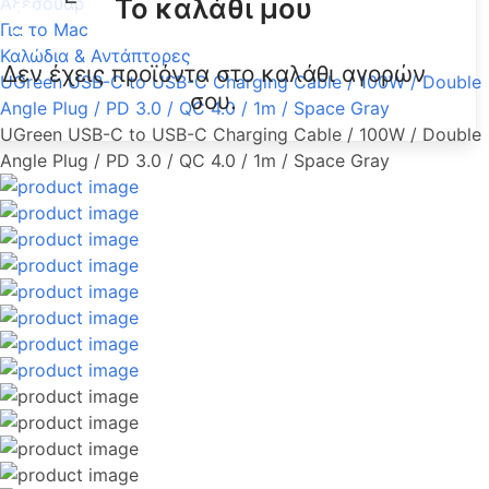
Το καλάθι μου
Αξεσουάρ
Για το Mac
Καλώδια & Αντάπτορες
Δεν έχεις προϊόντα στο καλάθι αγορών
UGreen USB-C to USB-C Charging Cable / 100W / Double
σου.
Angle Plug / PD 3.0 / QC 4.0 / 1m / Space Gray
UGreen USB-C to USB-C Charging Cable / 100W / Double
Angle Plug / PD 3.0 / QC 4.0 / 1m / Space Gray