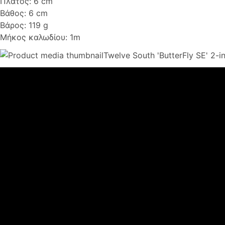
Πλάτος: 6 cm
Βάθος: 6 cm
Βάρος: 119 g
Μήκος καλωδίου: 1m
Twelve South 'ButterFly SE' 2-i