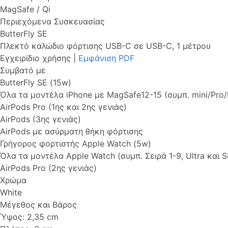
MagSafe / Qi
Περιεχόμενα Συσκευασίας
ButterFly SE
Πλεκτό καλώδιο φόρτισης USB-C σε USB-C, 1 μέτρου
Εγχειρίδιο χρήσης |
Εμφάνιση PDF
Συμβατό με
ButterFly SE (15w)
Όλα τα μοντέλα iPhone με MagSafe12-15 (συμπ. mini/Pro
AirPods Pro (1ης και 2ης γενιάς)
AirPods (3ης γενιάς)
AirPods με ασύρματη θήκη φόρτισης
Γρήγορος φορτιστής Apple Watch (5w)
Όλα τα μοντέλα Apple Watch (συμπ. Σειρά 1-9, Ultra και S
AirPods Pro (2ης γενιάς)
Χρώμα
White
Μέγεθος και Βάρος
Ύψος: 2,35 cm