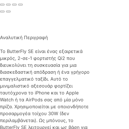
Αναλυτική Περιγραφή
Το ButterFly SE είναι ένας εξαιρετικά
μικρός, 2-σε-1 φορτιστής Qi2 που
διευκολύνει τη συσκευασία για μια
διασκεδαστική απόδραση ή ένα γρήγορο
επαγγελματικό ταξίδι. Αυτό το
μινιμαλιστικό αξεσουάρ φορτίζει
ταυτόχρονα το iPhone και το Apple
Watch ή τα AirPods σας από μία μόνο
πρίζα. Χρησιμοποιείται με οποιονδήποτε
προσαρμογέα τοίχου 30W (δεν
περιλαμβάνεται). Ως μπόνους, το
ButterFly SE λειτουργεί και ως βάση για