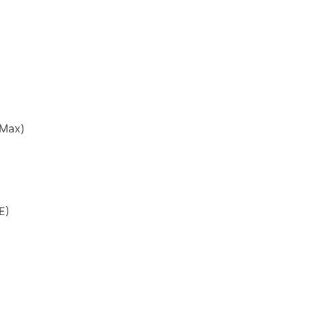
/Max)
E)