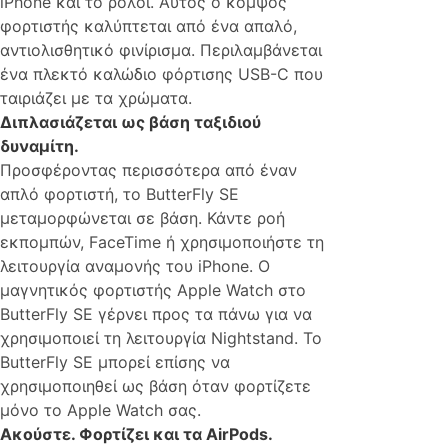
iPhone και το ρολόι. Αυτός ο κομψός
φορτιστής καλύπτεται από ένα απαλό,
αντιολισθητικό φινίρισμα. Περιλαμβάνεται
ένα πλεκτό καλώδιο φόρτισης USB-C που
ταιριάζει με τα χρώματα.
Διπλασιάζεται ως βάση ταξιδιού
δυναμίτη.
Προσφέροντας περισσότερα από έναν
απλό φορτιστή, το ButterFly SE
μεταμορφώνεται σε βάση. Κάντε ροή
εκπομπών, FaceTime ή χρησιμοποιήστε τη
λειτουργία αναμονής του iPhone. Ο
μαγνητικός φορτιστής Apple Watch στο
ButterFly SE γέρνει προς τα πάνω για να
χρησιμοποιεί τη λειτουργία Nightstand. Το
ButterFly SE μπορεί επίσης να
χρησιμοποιηθεί ως βάση όταν φορτίζετε
μόνο το Apple Watch σας.
Ακούστε. Φορτίζει και τα AirPods.