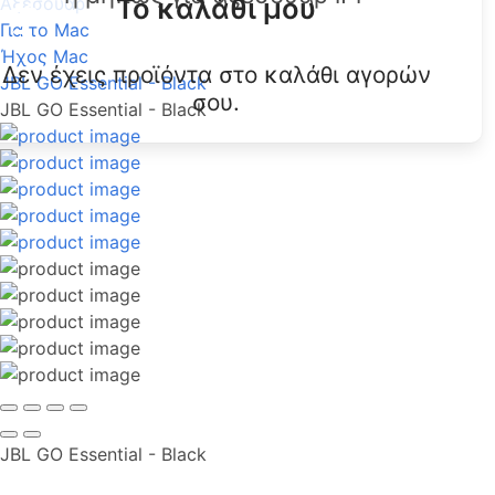
Το καλάθι μου
Αξεσουάρ
Για το Mac
Ήχος Mac
Δεν έχεις προϊόντα στο καλάθι αγορών
JBL GO Essential - Black
σου.
JBL GO Essential - Black
JBL GO Essential - Black