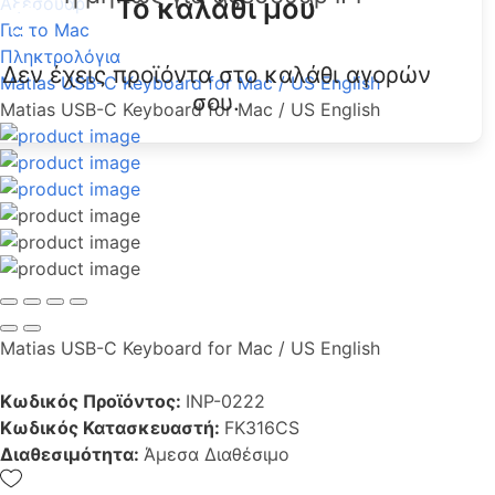
Το καλάθι μου
Αξεσουάρ
Για το Mac
Πληκτρολόγια
Δεν έχεις προϊόντα στο καλάθι αγορών
Matias USB-C Keyboard for Mac / US English
σου.
Matias USB-C Keyboard for Mac / US English
Matias USB-C Keyboard for Mac / US English
Κωδικός Προϊόντος:
INP-0222
Κωδικός Κατασκευαστή:
FK316CS
Διαθεσιμότητα:
Άμεσα Διαθέσιμο