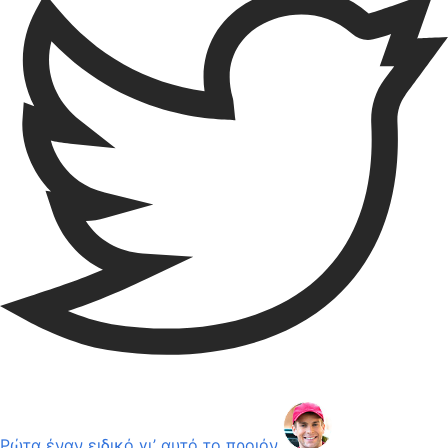
Ρώτα έναν ειδικό γι’ αυτό το προιόν