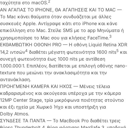
2
ταχύτητα στο macOS.
ΑΝ ΑΓΑΠΑΣ ΤΟ IPHONE, ΘΑ ΑΓΑΠΗΣΕΙΣ ΚΑΙ ΤΟ MAC —
Το Mac κάνει θαύματα όταν συνδυάζεται με άλλες
συσκευές Apple. Αντίγραψε κάτι στο iPhone και κάνε
επικόλληση στο Mac. Στείλε SMS με το app Μηνύματα ή
3
χρησιμοποίησε το Mac σου για κλήσεις FaceTime.
ΕΚΘΑΜΒΩΤΙΚΗ ΟΘΟΝΗ PRO — Η οθόνη Liquid Retina XDR
4
5
14,2 ιντσών
διαθέτει μέγιστη φωτεινότητα 1600 nits
και
συνεχή φωτεινότητα έως 1000 nits με αντίθεση
1.000.000:1. Επιπλέον, διατίθεται με επιλογή οθόνης nano-
texture που μειώνει την ανακλασιμότητα και την
αντανάκλαση.
ΠΡΟΗΓΜΕΝΗ ΚΑΜΕΡΑ ΚΑΙ ΗΧΟΣ — Μένεις τέλεια
καδραρισμένος και ακούγεσαι υπέροχα με την κάμερα
12MP Center Stage, τρία μικρόφωνα ποιότητας στούντιο
και έξι ηχεία με Χωρικό Ήχο και υποστήριξη για
Dolby Atmos.
ΣΥΝΔΕΣE ΤΑ ΠΑΝΤΑ — Το MacBook Pro διαθέτει τρεις
θύρες Thunderbolt 4, θύρα φόρτισης MagSafe 3, υποδοχή