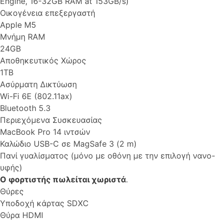
Engine, 16-32GB RAM at 153GB/s)
Οικογένεια επεξεργαστή
Apple M5
Μνήμη RAM
24GB
Αποθηκευτικός Χώρος
1TB
Ασύρματη Δικτύωση
Wi-Fi 6E (802.11ax)
Bluetooth 5.3
Περιεχόμενα Συσκευασίας
MacBook Pro 14 ιντσών
Καλώδιο USB-C σε MagSafe 3 (2 m)
Πανί γυαλίσματος (μόνο με οθόνη με την επιλογή νανο-
υφής)
Ο φορτιστής πωλείται χωριστά
.
Θύρες
Υποδοχή κάρτας SDXC
Θύρα HDMI