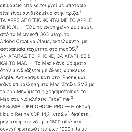
επιδόσεις είτε λειτουργεί με μπαταρία
1
είτε είναι συνδεδεμένο στην πρίζα.
ΤΑ APPS ΑΠΩΓΕΙΩΝΟΝΤΑΙ ΜΕ ΤΟ APPLE
SILICON — Όλα τα αγαπημένα σου apps,
από το Microsoft 365 μέχρι το
Adobe Creative Cloud, εκτελούνται με
2
αστραπιαία ταχύτητα στο macOS.
ΑΝ ΑΓΑΠΑΣ ΤΟ IPHONE, ΘΑ ΑΓΑΠΗΣΕΙΣ
ΚΑΙ ΤΟ MAC — Το Mac κάνει θαύματα
όταν συνδυάζεται με άλλες συσκευές
Apple. Αντίγραψε κάτι στο iPhone και
κάνε επικόλληση στο Mac. Στείλε SMS με
το app Μηνύματα ή χρησιμοποίησε το
3
Mac σου για κλήσεις FaceTime.
ΕΚΘΑΜΒΩΤΙΚΗ ΟΘΟΝΗ PRO — Η οθόνη
4
Liquid Retina XDR 14,2 ιντσών
διαθέτει
5
μέγιστη φωτεινότητα 1600 nits
και
συνεχή φωτεινότητα έως 1000 nits με