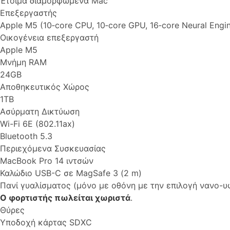
Έτοιμα διαμορφωμένα Mac
Επεξεργαστής
Apple M5 (10‑core CPU, 10‑core GPU, 16‑core Neural Eng
Οικογένεια επεξεργαστή
Apple M5
Μνήμη RAM
24GB
Αποθηκευτικός Χώρος
1TB
Ασύρματη Δικτύωση
Wi-Fi 6E (802.11ax)
Bluetooth 5.3
Περιεχόμενα Συσκευασίας
MacBook Pro 14 ιντσών
Καλώδιο USB-C σε MagSafe 3 (2 m)
Πανί γυαλίσματος (μόνο με οθόνη με την επιλογή νανο-υ
Ο φορτιστής πωλείται χωριστά
.
Θύρες
Υποδοχή κάρτας SDXC