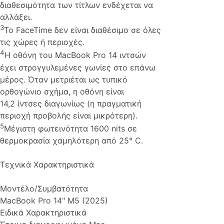
διαθεσιμότητα των τίτλων ενδέχεται να
αλλάξει.
3
Το FaceTime δεν είναι διαθέσιμο σε όλες
τις χώρες ή περιοχές.
4
Η οθόνη του MacBook Pro 14 ιντσών
έχει στρογγυλεμένες γωνίες στο επάνω
μέρος. Όταν μετριέται ως τυπικό
ορθογώνιο σχήμα, η οθόνη είναι
14,2 ίντσες διαγωνίως (η πραγματική
περιοχή προβολής είναι μικρότερη).
5
Mέγιστη φωτεινότητα 1600 nits σε
θερμοκρασία χαμηλότερη από 25° C.
Τεχνικά Χαρακτηριστικά
Μοντέλο/Συμβατότητα
MacBook Pro 14" M5 (2025)
Ειδικά Χαρακτηριστικά