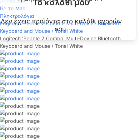
Το καλάθι μου
Αξεσουάρ
Για το Mac
Πληκτρολόγια
Δεν έχεις προϊόντα στο καλάθι αγορών
Logitech 'Pebble 2 Combo' Multi-Device Bluetooth
σου.
Keyboard and Mouse / Tonal White
Logitech 'Pebble 2 Combo' Multi-Device Bluetooth
Keyboard and Mouse / Tonal White