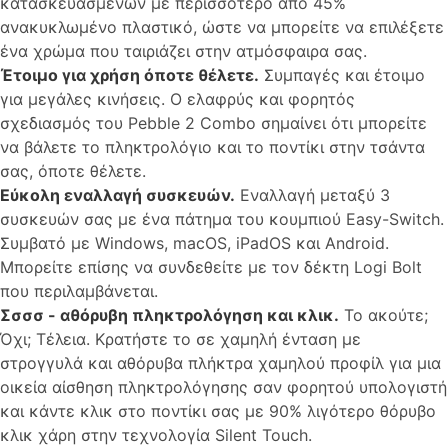
κατασκευασμένων με περισσότερο από 45%
ανακυκλωμένο πλαστικό, ώστε να μπορείτε να επιλέξετε
ένα χρώμα που ταιριάζει στην ατμόσφαιρα σας.
Έτοιμο για χρήση όποτε θέλετε.
Συμπαγές και έτοιμο
για μεγάλες κινήσεις. Ο ελαφρύς και φορητός
σχεδιασμός του Pebble 2 Combo σημαίνει ότι μπορείτε
να βάλετε το πληκτρολόγιο και το ποντίκι στην τσάντα
σας, όποτε θέλετε.
Εύκολη εναλλαγή συσκευών.
Εναλλαγή μεταξύ 3
συσκευών σας με ένα πάτημα του κουμπιού Easy-Switch.
Συμβατό με Windows, macOS, iPadOS και Android.
Μπορείτε επίσης να συνδεθείτε με τον δέκτη Logi Bolt
που περιλαμβάνεται.
Σσσσ - αθόρυβη πληκτρολόγηση και κλικ.
Το ακούτε;
Όχι; Τέλεια. Κρατήστε το σε χαμηλή ένταση με
στρογγυλά και αθόρυβα πλήκτρα χαμηλού προφίλ για μια
οικεία αίσθηση πληκτρολόγησης σαν φορητού υπολογιστή
και κάντε κλικ στο ποντίκι σας με 90% λιγότερο θόρυβο
κλικ χάρη στην τεχνολογία Silent Touch.