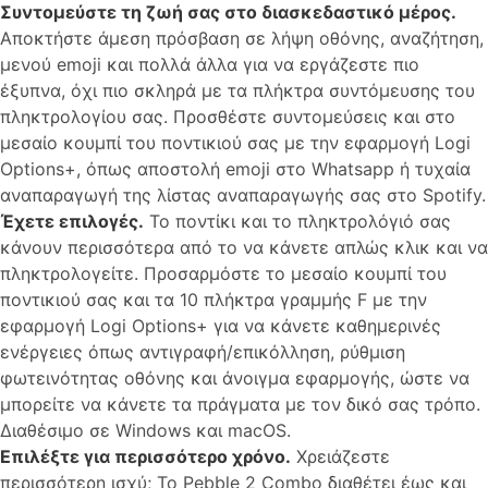
Συντομεύστε τη ζωή σας στο διασκεδαστικό μέρος.
Αποκτήστε άμεση πρόσβαση σε λήψη οθόνης, αναζήτηση,
μενού emoji και πολλά άλλα για να εργάζεστε πιο
έξυπνα, όχι πιο σκληρά με τα πλήκτρα συντόμευσης του
πληκτρολογίου σας. Προσθέστε συντομεύσεις και στο
μεσαίο κουμπί του ποντικιού σας με την εφαρμογή Logi
Options+, όπως αποστολή emoji στο Whatsapp ή τυχαία
αναπαραγωγή της λίστας αναπαραγωγής σας στο Spotify.
Έχετε επιλογές.
Το ποντίκι και το πληκτρολόγιό σας
κάνουν περισσότερα από το να κάνετε απλώς κλικ και να
πληκτρολογείτε. Προσαρμόστε το μεσαίο κουμπί του
ποντικιού σας και τα 10 πλήκτρα γραμμής F με την
εφαρμογή Logi Options+ για να κάνετε καθημερινές
ενέργειες όπως αντιγραφή/επικόλληση, ρύθμιση
φωτεινότητας οθόνης και άνοιγμα εφαρμογής, ώστε να
μπορείτε να κάνετε τα πράγματα με τον δικό σας τρόπο.
Διαθέσιμο σε Windows και macOS.
Επιλέξτε για περισσότερο χρόνο.
Χρειάζεστε
περισσότερη ισχύ; Το Pebble 2 Combo διαθέτει έως και