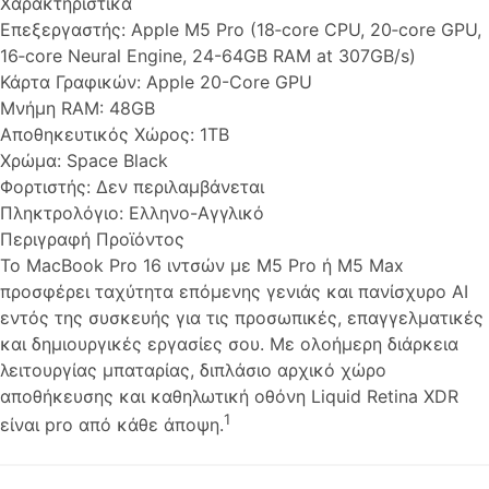
Χαρακτηριστικά
Επεξεργαστής:
Apple M5 Pro (18‑core CPU, 20‑core GPU,
16‑core Neural Engine, 24-64GB RAM at 307GB/s)
Κάρτα Γραφικών:
Apple 20-Core GPU
Μνήμη RAM:
48GB
Αποθηκευτικός Χώρος:
1TB
Χρώμα:
Space Black
Φορτιστής:
Δεν περιλαμβάνεται
Πληκτρολόγιο:
Ελληνο-Αγγλικό
Περιγραφή Προϊόντος
Το MacBook Pro 16 ιντσών με M5 Pro ή M5 Max
προσφέρει ταχύτητα επόμενης γενιάς και πανίσχυρο AI
εντός της συσκευής για τις προσωπικές, επαγγελματικές
και δημιουργικές εργασίες σου. Με ολοήμερη διάρκεια
λειτουργίας μπαταρίας, διπλάσιο αρχικό χώρο
αποθήκευσης και καθηλωτική οθόνη Liquid Retina XDR
1
είναι pro από κάθε άποψη.