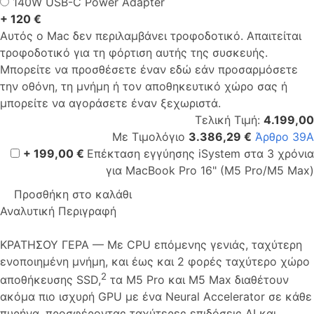
140W USB-C Power Adapter
+ 120 €
Αυτός ο Mac δεν περιλαμβάνει τροφοδοτικό. Απαιτείται
τροφοδοτικό για τη φόρτιση αυτής της συσκευής.
Μπορείτε να προσθέσετε έναν εδώ εάν προσαρμόσετε
την οθόνη, τη μνήμη ή τον αποθηκευτικό χώρο σας ή
μπορείτε να αγοράσετε έναν ξεχωριστά.
Τελική Τιμή:
4.199,00
Με Τιμολόγιο
3.386,29 €
Άρθρο 39Α
+ 199,00 €
Επέκταση εγγύησης iSystem στα 3 χρόνια
για MacBook Pro 16" (M5 Pro/M5 Max)
Προσθήκη στο καλάθι
Αναλυτική Περιγραφή
ΚΡΑΤΗΣΟΥ ΓΕΡΑ — Με CPU επόμενης γενιάς, ταχύτερη
ενοποιημένη μνήμη, και έως και 2 φορές ταχύτερο χώρο
2
αποθήκευσης SSD,
τα M5 Pro και M5 Max διαθέτουν
ακόμα πιο ισχυρή GPU με ένα Neural Accelerator σε κάθε
πυρήνα, προσφέροντας ταχύτερες επιδόσεις AI και