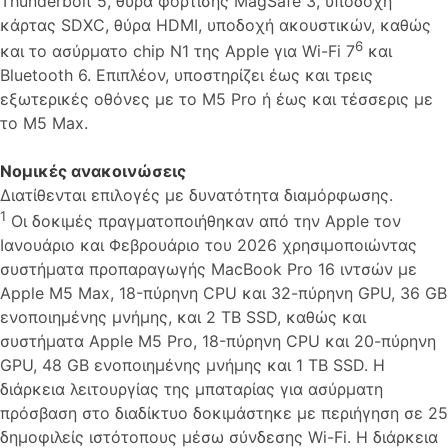
Thunderbolt 5, θύρα φόρτισης MagSafe 3, υποδοχή
κάρτας SDXC, θύρα HDMI, υποδοχή ακουστικών, καθώς
6
και το ασύρματο chip N1 της Apple για Wi-Fi 7
και
Bluetooth 6. Επιπλέον, υποστηρίζει έως και τρεις
εξωτερικές οθόνες με το M5 Pro ή έως και τέσσερις με
το M5 Max.
Νομικές ανακοινώσεις
Διατίθενται επιλογές με δυνατότητα διαμόρφωσης.
1
Οι δοκιμές πραγματοποιήθηκαν από την Apple τον
Ιανουάριο και Φεβρουάριο του 2026 χρησιμοποιώντας
συστήματα προπαραγωγής MacBook Pro 16 ιντσών με
Apple M5 Max, 18-πύρηνη CPU και 32-πύρηνη GPU, 36 GB
ενοποιημένης μνήμης, και 2 TB SSD, καθώς και
συστήματα Apple M5 Pro, 18-πύρηνη CPU και 20-πύρηνη
GPU, 48 GB ενοποιημένης μνήμης και 1 TB SSD. Η
διάρκεια λειτουργίας της μπαταρίας για ασύρματη
πρόσβαση στο διαδίκτυο δοκιμάστηκε με περιήγηση σε 25
δημοφιλείς ιστότοπους μέσω σύνδεσης Wi-Fi. Η διάρκεια