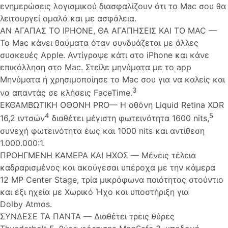
ενημερώσεις λογισμικού διασφαλίζουν ότι το Mac σου θα
λειτουργεί ομαλά και με ασφάλεια.
ΑΝ ΑΓΑΠΑΣ ΤΟ IPHONE, ΘΑ ΑΓΑΠΗΣΕΙΣ ΚΑΙ ΤΟ MAC —
Το Mac κάνει θαύματα όταν συνδυάζεται με άλλες
συσκευές Apple. Αντίγραψε κάτι στο iPhone και κάνε
επικόλληση στο Mac. Στείλε μηνύματα με το app
Μηνύματα ή χρησιμοποίησε το Mac σου για να καλείς και
3
να απαντάς σε κλήσεις FaceTime.
ΕΚΘΑΜΒΩΤΙΚΗ ΟΘΟΝΗ PRO— Η οθόνη Liquid Retina XDR
4
5
16,2 ιντσών
διαθέτει μέγιστη φωτεινότητα 1600 nits,
συνεχή φωτεινότητα έως και 1000 nits και αντίθεση
1.000.000:1.
ΠΡΟΗΓΜΕΝΗ ΚΑΜΕΡΑ ΚΑΙ ΗΧΟΣ — Μένεις τέλεια
καδραρισμένος και ακούγεσαι υπέροχα με την κάμερα
12 MP Center Stage, τρία μικρόφωνα ποιότητας στούντιο
και έξι ηχεία με Χωρικό Ήχο και υποστήριξη για
Dolby Atmos.
ΣΥΝΔΕΣΕ ΤΑ ΠΑΝΤΑ — Διαθέτει τρεις θύρες