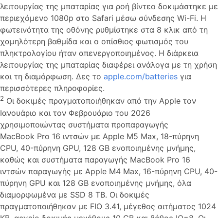
λειτουργίας της μπαταρίας για ροή βίντεο δοκιμάστηκε με
περιεχόμενο 1080p στο Safari μέσω σύνδεσης Wi-Fi. Η
φωτεινότητα της οθόνης ρυθμίστηκε στα 8 κλικ από τη
χαμηλότερη βαθμίδα και ο οπίσθιος φωτισμός του
πληκτρολογίου ήταν απενεργοποιημένος. Η διάρκεια
λειτουργίας της μπαταρίας διαφέρει ανάλογα με τη χρήση
και τη διαμόρφωση. Δες το
apple.com/batteries
για
περισσότερες πληροφορίες.
2
Οι δοκιμές πραγματοποιήθηκαν από την Apple τον
Ιανουάριο και τον Φεβρουάριο του 2026
χρησιμοποιώντας συστήματα προπαραγωγής
MacBook Pro 16 ιντσών με Apple M5 Max, 18-πύρηνη
CPU, 40-πύρηνη GPU, 128 GB ενοποιημένης μνήμης,
καθώς και συστήματα παραγωγής MacBook Pro 16
ιντσών παραγωγής με Apple M4 Max, 16-πύρηνη CPU, 40-
πύρηνη GPU και 128 GB ενοποιημένης μνήμης, όλα
διαμορφωμένα με SSD 8 TB. Οι δοκιμές
πραγματοποιήθηκαν με FIO 3.41, μέγεθος αιτήματος 1024
KB, αρχείο δοκιμής μεγέθους 10 GB και βάθος IO=8. Οι