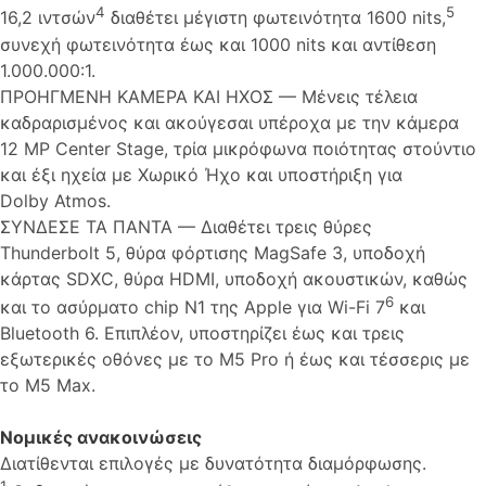
4
5
16,2 ιντσών
διαθέτει μέγιστη φωτεινότητα 1600 nits,
συνεχή φωτεινότητα έως και 1000 nits και αντίθεση
1.000.000:1.
ΠΡΟΗΓΜΕΝΗ ΚΑΜΕΡΑ ΚΑΙ ΗΧΟΣ — Μένεις τέλεια
καδραρισμένος και ακούγεσαι υπέροχα με την κάμερα
12 MP Center Stage, τρία μικρόφωνα ποιότητας στούντιο
και έξι ηχεία με Χωρικό Ήχο και υποστήριξη για
Dolby Atmos.
ΣΥΝΔΕΣΕ ΤΑ ΠΑΝΤΑ — Διαθέτει τρεις θύρες
Thunderbolt 5, θύρα φόρτισης MagSafe 3, υποδοχή
κάρτας SDXC, θύρα HDMI, υποδοχή ακουστικών, καθώς
6
και το ασύρματο chip N1 της Apple για Wi-Fi 7
και
Bluetooth 6. Επιπλέον, υποστηρίζει έως και τρεις
εξωτερικές οθόνες με το M5 Pro ή έως και τέσσερις με
το M5 Max.
Νομικές ανακοινώσεις
Διατίθενται επιλογές με δυνατότητα διαμόρφωσης.