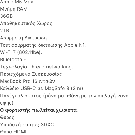
Apple M5 Max
Μνήμη RAM
36GB
Αποθηκευτικός Χώρος
2TB
Ασύρματη Δικτύωση
Τσιπ ασύρματης δικτύωσης Apple N1.
Wi‑Fi 7 (802.11be).
Bluetooth 6.
Τεχνολογία Thread networking.
Περιεχόμενα Συσκευασίας
MacBook Pro 16 ιντσών
Καλώδιο USB-C σε MagSafe 3 (2 m)
Πανί γυαλίσματος (μόνο με οθόνη με την επιλογή νανο-
υφής)
Ο φορτιστής πωλείται χωριστά
.
Θύρες
Υποδοχή κάρτας SDXC
Θύρα HDMI