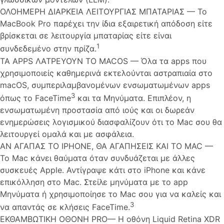
ΟΛΟΗΜΕΡΗ ΔΙΑΡΚΕΙΑ ΛΕΙΤΟΥΡΓΙΑΣ ΜΠΑΤΑΡΙΑΣ — Το
MacBook Pro παρέχει την ίδια εξαιρετική απόδοση είτε
βρίσκεται σε λειτουργία μπαταρίας είτε είναι
1
συνδεδεμένο στην πρίζα.
ΤΑ APPS ΛΑΤΡΕΥΟΥΝ ΤΟ MACOS — Όλα τα apps που
χρησιμοποιείς καθημερινά εκτελούνται αστραπιαία στο
macOS, συμπεριλαμβανομένων ενσωματωμένων apps
3
όπως το FaceTime
και τα Μηνύματα. Επιπλέον, η
ενσωματωμένη προστασία από ιούς και οι δωρεάν
ενημερώσεις λογισμικού διασφαλίζουν ότι το Mac σου θα
λειτουργεί ομαλά και με ασφάλεια.
ΑΝ ΑΓΑΠΑΣ ΤΟ IPHONE, ΘΑ ΑΓΑΠΗΣΕΙΣ ΚΑΙ ΤΟ MAC —
Το Mac κάνει θαύματα όταν συνδυάζεται με άλλες
συσκευές Apple. Αντίγραψε κάτι στο iPhone και κάνε
επικόλληση στο Mac. Στείλε μηνύματα με το app
Μηνύματα ή χρησιμοποίησε το Mac σου για να καλείς και
3
να απαντάς σε κλήσεις FaceTime.
ΕΚΘΑΜΒΩΤΙΚΗ ΟΘΟΝΗ PRO— Η οθόνη Liquid Retina XDR