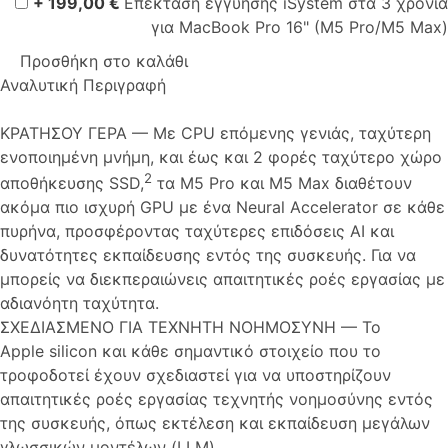
+ 199,00 €
Επέκταση εγγύησης iSystem στα 3 χρόνια
για MacBook Pro 16" (M5 Pro/M5 Max)
Προσθήκη στο καλάθι
Αναλυτική Περιγραφή
ΚΡΑΤΗΣΟΥ ΓΕΡΑ — Με CPU επόμενης γενιάς, ταχύτερη
ενοποιημένη μνήμη, και έως και 2 φορές ταχύτερο χώρο
2
αποθήκευσης SSD,
τα M5 Pro και M5 Max διαθέτουν
ακόμα πιο ισχυρή GPU με ένα Neural Accelerator σε κάθε
πυρήνα, προσφέροντας ταχύτερες επιδόσεις AI και
δυνατότητες εκπαίδευσης εντός της συσκευής. Για να
μπορείς να διεκπεραιώνεις απαιτητικές ροές εργασίας με
αδιανόητη ταχύτητα.
ΣΧΕΔΙΑΣΜΕΝΟ ΓΙΑ ΤΕΧΝΗΤΗ ΝΟΗΜΟΣΥΝΗ — Το
Apple silicon και κάθε σημαντικό στοιχείο που το
τροφοδοτεί έχουν σχεδιαστεί για να υποστηρίζουν
απαιτητικές ροές εργασίας τεχνητής νοημοσύνης εντός
της συσκευής, όπως εκτέλεση και εκπαίδευση μεγάλων
γλωσσικών μοντέλων (LLM).