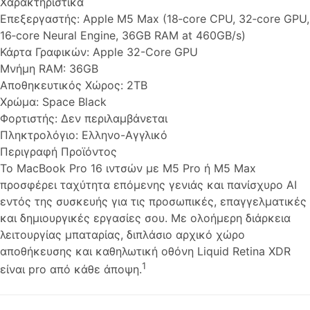
Χαρακτηριστικά
Επεξεργαστής:
Apple M5 Max (18‑core CPU, 32‑core GPU,
16‑core Neural Engine, 36GB RAM at 460GB/s)
Κάρτα Γραφικών:
Apple 32-Core GPU
Μνήμη RAM:
36GB
Αποθηκευτικός Χώρος:
2TB
Χρώμα:
Space Black
Φορτιστής:
Δεν περιλαμβάνεται
Πληκτρολόγιο:
Ελληνο-Αγγλικό
Περιγραφή Προϊόντος
Το MacBook Pro 16 ιντσών με M5 Pro ή M5 Max
προσφέρει ταχύτητα επόμενης γενιάς και πανίσχυρο AI
εντός της συσκευής για τις προσωπικές, επαγγελματικές
και δημιουργικές εργασίες σου. Με ολοήμερη διάρκεια
λειτουργίας μπαταρίας, διπλάσιο αρχικό χώρο
αποθήκευσης και καθηλωτική οθόνη Liquid Retina XDR
1
είναι pro από κάθε άποψη.