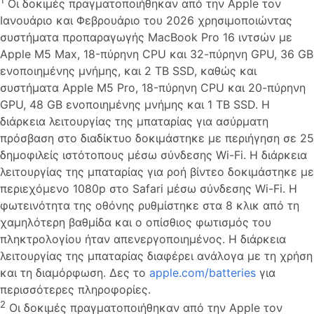
1
Οι δοκιμές πραγματοποιήθηκαν από την Apple τον
Ιανουάριο και Φεβρουάριο του 2026 χρησιμοποιώντας
συστήματα προπαραγωγής MacBook Pro 16 ιντσών με
Apple M5 Max, 18-πύρηνη CPU και 32-πύρηνη GPU, 36 GB
ενοποιημένης μνήμης, και 2 TB SSD, καθώς και
συστήματα Apple M5 Pro, 18-πύρηνη CPU και 20-πύρηνη
GPU, 48 GB ενοποιημένης μνήμης και 1 TB SSD. Η
διάρκεια λειτουργίας της μπαταρίας για ασύρματη
πρόσβαση στο διαδίκτυο δοκιμάστηκε με περιήγηση σε 25
δημοφιλείς ιστότοπους μέσω σύνδεσης Wi-Fi. Η διάρκεια
λειτουργίας της μπαταρίας για ροή βίντεο δοκιμάστηκε με
περιεχόμενο 1080p στο Safari μέσω σύνδεσης Wi-Fi. Η
φωτεινότητα της οθόνης ρυθμίστηκε στα 8 κλικ από τη
χαμηλότερη βαθμίδα και ο οπίσθιος φωτισμός του
πληκτρολογίου ήταν απενεργοποιημένος. Η διάρκεια
λειτουργίας της μπαταρίας διαφέρει ανάλογα με τη χρήση
και τη διαμόρφωση. Δες το
apple.com/batteries
για
περισσότερες πληροφορίες.
2
Οι δοκιμές πραγματοποιήθηκαν από την Apple τον