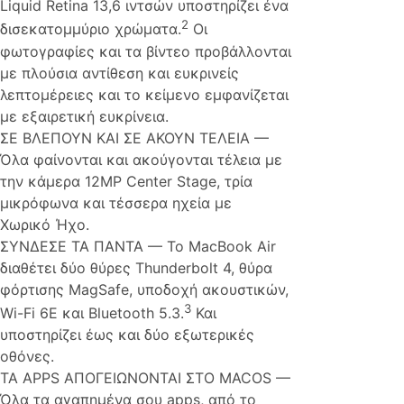
Liquid Retina 13,6 ιντσών υποστηρίζει ένα
2
δισεκατομμύριο χρώματα.
Οι
φωτογραφίες και τα βίντεο προβάλλονται
με πλούσια αντίθεση και ευκρινείς
λεπτομέρειες και το κείμενο εμφανίζεται
με εξαιρετική ευκρίνεια.
ΣΕ ΒΛΕΠΟΥΝ ΚΑΙ ΣΕ ΑΚΟΥΝ ΤΕΛΕΙΑ —
Όλα φαίνονται και ακούγονται τέλεια με
την κάμερα 12MP Center Stage, τρία
μικρόφωνα και τέσσερα ηχεία με
Χωρικό Ήχο.
ΣΥΝΔΕΣE ΤΑ ΠΑΝΤΑ — Το MacBook Air
διαθέτει δύο θύρες Thunderbolt 4, θύρα
φόρτισης MagSafe, υποδοχή ακουστικών,
3
Wi-Fi 6E και Bluetooth 5.3.
Και
υποστηρίζει έως και δύο εξωτερικές
οθόνες.
ΤΑ APPS ΑΠΟΓΕΙΩΝΟΝΤΑΙ ΣΤΟ MACOS —
Όλα τα αγαπημένα σου apps, από το