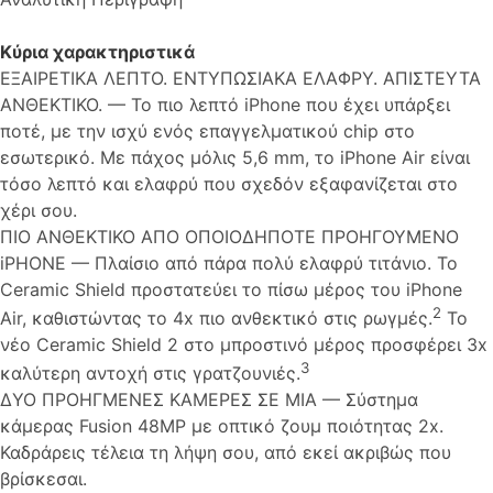
Κύρια χαρακτηριστικά
ΕΞΑΙΡΕΤΙΚΑ ΛΕΠΤΟ. ΕΝΤΥΠΩΣΙΑΚΑ ΕΛΑΦΡΥ. ΑΠΙΣΤΕΥΤΑ
ΑΝΘΕΚΤΙΚΟ. — Το πιο λεπτό iPhone που έχει υπάρξει
ποτέ, με την ισχύ ενός επαγγελματικού chip στο
εσωτερικό. Με πάχος μόλις 5,6 mm, το iPhone Air είναι
τόσο λεπτό και ελαφρύ που σχεδόν εξαφανίζεται στο
χέρι σου.
ΠΙΟ ΑΝΘΕΚΤΙΚΟ ΑΠΟ ΟΠΟΙΟΔΗΠΟΤΕ ΠΡΟΗΓΟΥΜΕΝΟ
iPHONE — Πλαίσιο από πάρα πολύ ελαφρύ τιτάνιο. Το
Ceramic Shield προστατεύει το πίσω μέρος του iPhone
2
Air, καθιστώντας το 4x πιο ανθεκτικό στις ρωγμές.
Το
νέο Ceramic Shield 2 στο μπροστινό μέρος προσφέρει 3x
3
καλύτερη αντοχή στις γρατζουνιές.
ΔΥΟ ΠΡΟΗΓΜΕΝΕΣ ΚΑΜΕΡΕΣ ΣΕ ΜΙΑ — Σύστημα
κάμερας Fusion 48MP με οπτικό ζουμ ποιότητας 2x.
Καδράρεις τέλεια τη λήψη σου, από εκεί ακριβώς που
βρίσκεσαι.