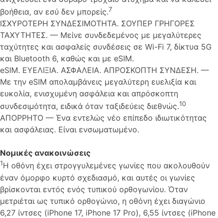
7
βοήθεια, αν εσύ δεν μπορείς.
ΙΣΧΥΡΟΤΕΡΗ ΣΥΝΔΕΣΙΜΟΤΗΤΑ. ΣΟΥΠΕΡ ΓΡΗΓΟΡΕΣ
ΤΑΧΥΤΗΤΕΣ. — Μείνε συνδεδεμένος με μεγαλύτερες
ταχύτητες και ασφαλείς συνδέσεις σε Wi-Fi 7, δίκτυα 5G
και Bluetooth 6, καθώς και με eSIM.
eSIM. ΕΥΕΛΙΞΙΑ. ΑΣΦΑΛΕΙΑ. ΑΠΡΟΣΚΟΠΤΗ ΣΥΝΔΕΣΗ. —
Με την eSIM απολαμβάνεις μεγαλύτερη ευελιξία και
ευκολία, ενισχυμένη ασφάλεια και απρόσκοπτη
10
συνδεσιμότητα, ειδικά όταν ταξιδεύεις διεθνώς.
ΑΠΟΡΡΗΤΟ — Ένα εντελώς νέο επίπεδο ιδιωτικότητας
και ασφάλειας. Είναι ενσωματωμένο.
Νομικές ανακοινώσεις
1
Η οθόνη έχει στρογγυλεμένες γωνίες που ακολουθούν
έναν όμορφο κυρτό σχεδιασμό, και αυτές οι γωνίες
βρίσκονται εντός ενός τυπικού ορθογωνίου. Όταν
μετριέται ως τυπικό ορθογώνιο, η οθόνη έχει διαγώνιο
6,27 ίντσες (iPhone 17, iPhone 17 Pro), 6,55 ίντσες (iPhone