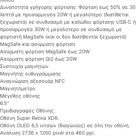
Δυνατότητα γρήγορης φόρτισης: Φόρτιση έως 50% σε 30
λεπτά με προσαρμογέα 20W ή μεγαλύτερο (διατίθεται
ξεχωριστά) σε συνδυασμό με καλώδιο φόρτισης USB‑C ή
προσαρμογέα 30W ή μεγαλύτερο σε συνδυασμό με
φορτιστή MagSafe (και οι δύο διατίθενται ξεχωριστά)
MagSafe και ασύρματη φόρτιση
Ασύρματη φόρτιση MagSafe έως 20W
Ασύρματη φόρτιση Qi2 έως 20W
Συστοιχία μαγνητών
Μαγνήτης ευθυγράμμισης
Αναγνώριση αξεσουάρ NFC
Μαγνητόμετρο
Μέγεθος οθόνης
6.5"
Προδιαγραφές Οθόνης
Οθόνη Super Retina XDR.
Οθόνη OLED 6,5 ιντσών (διαγώνιος) σε όλη την οθόνη.
Ανάλυση 2736 x 1260 pixel στα 460 ppi.