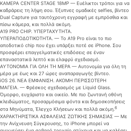
ΚΑΜΕΡΑ CENTER STAGE 18MP — Ευέλικτοι τρόποι για να
καδράρεις τη λήψη σου. Έξυπνες ομαδικές selfies, βίντεο
Dual Capture για ταυτόχρονη εγγραφή με εμπρόσθια και
πίσω κάμερα, και πολλά ακόμη.
A19 PRO CHIP. ΥΠΕΡΤΑΧΥΤΗΤΑ.
ΥΠΕΡΑΠΟΔΟΤΙΚΟΤΗΤΑ. — Το A19 Pro είναι το πιο
αποδοτικό chip που έχει υπάρξει ποτέ σε iPhone. Σου
προσφέρει επαγγελματικές επιδόσεις σε έναν
επαναστατικά λεπτό και ελαφρύ σχεδιασμό.
ΑΥΤΟΝΟΜΙΑ ΓΙΑ ΟΛΗ ΤΗ ΜΕΡΑ — Αυτονομία για όλη τη
μέρα με έως και 27 ώρες αναπαραγωγής βίντεο.
iOS 26. ΝΕΑ ΕΜΦΑΝΙΣΗ. ΑΚΟΜΗ ΠΕΡΙΣΣΟΤΕΡΗ
ΜΑΓΕΙΑ. — Φρέσκος σχεδιασμός με Liquid Glass.
Όμορφο, ευχάριστο και οικείο. Με πιο ζωντανή οθόνη
κλειδώματος, προσαρμόσιμα φόντα και δημοσκοπήσεις
6
στα Μηνύματα, Έλεγχο Κλήσεων και πολλά ακόμη.
ΧΑΡΑΚΤΗΡΙΣΤΙΚΑ ΑΣΦΑΛΕΙΑΣ ΖΩΤΙΚΗΣ ΣΗΜΑΣΙΑΣ — Με
την Ανίχνευση Σύγκρουσης, το iPhone μπορεί να
ανιχνεύσει ένα σοβαρό τροχαίο ατύχημα και να καλέσει