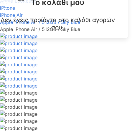
Το καλάθι μου
Apple Συσκευές
iPhone
iPhone Air
Δεν έχεις προϊόντα στο καλάθι αγορών
Apple iPhone Air / 512GB / Sky Blue
σου.
Apple iPhone Air / 512GB / Sky Blue