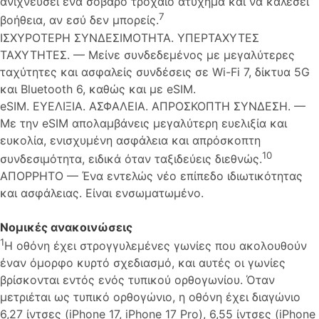
ανιχνεύσει ένα σοβαρό τροχαίο ατύχημα και να καλέσει
7
βοήθεια, αν εσύ δεν μπορείς.
ΙΣΧΥΡΟΤΕΡΗ ΣΥΝΔΕΣΙΜΟΤΗΤΑ. ΥΠΕΡΤΑΧΥΤΕΣ
ΤΑΧΥΤΗΤΕΣ. — Μείνε συνδεδεμένος με μεγαλύτερες
ταχύτητες και ασφαλείς συνδέσεις σε Wi-Fi 7, δίκτυα 5G
και Bluetooth 6, καθώς και με eSIM.
eSIM. ΕΥΕΛΙΞΙΑ. ΑΣΦΑΛΕΙΑ. ΑΠΡΟΣΚΟΠΤΗ ΣΥΝΔΕΣΗ. —
Με την eSIM απολαμβάνεις μεγαλύτερη ευελιξία και
ευκολία, ενισχυμένη ασφάλεια και απρόσκοπτη
10
συνδεσιμότητα, ειδικά όταν ταξιδεύεις διεθνώς.
ΑΠΟΡΡΗΤΟ — Ένα εντελώς νέο επίπεδο ιδιωτικότητας
και ασφάλειας. Είναι ενσωματωμένο.
Νομικές ανακοινώσεις
1
Η οθόνη έχει στρογγυλεμένες γωνίες που ακολουθούν
έναν όμορφο κυρτό σχεδιασμό, και αυτές οι γωνίες
βρίσκονται εντός ενός τυπικού ορθογωνίου. Όταν
μετριέται ως τυπικό ορθογώνιο, η οθόνη έχει διαγώνιο
6,27 ίντσες (iPhone 17, iPhone 17 Pro), 6,55 ίντσες (iPhone