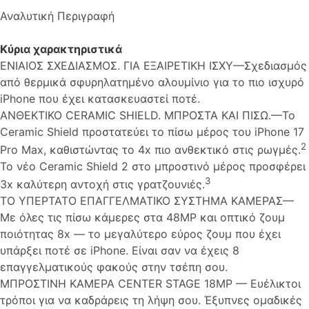
Αναλυτική Περιγραφή
Κύρια χαρακτηριστικά
ΕΝΙΑΙΟΣ ΣΧΕΔΙΑΣΜΟΣ. ΓΙΑ ΕΞΑΙΡΕΤΙΚΗ ΙΣΧΥ—Σχεδιασμός
από θερμικά σφυρηλατημένο αλουμίνιο για το πιο ισχυρό
iPhone που έχει κατασκευαστεί ποτέ.
ΑΝΘΕΚΤΙΚΟ CERAMIC SHIELD. ΜΠΡΟΣΤΑ ΚΑΙ ΠΙΣΩ.—Το
Ceramic Shield προστατεύει το πίσω μέρος του iPhone 17
2
Pro Max, καθιστώντας το 4x πιο ανθεκτικό στις ρωγμές.
Το νέο Ceramic Shield 2 στο μπροστινό μέρος προσφέρει
3
3x καλύτερη αντοχή στις γρατζουνιές.
TO ΥΠΕΡΤΑΤΟ ΕΠΑΓΓΕΛΜΑΤΙΚΟ ΣΥΣΤΗΜΑ ΚΑΜΕΡΑΣ—
Με όλες τις πίσω κάμερες στα 48MP και οπτικό ζουμ
ποιότητας 8x — το μεγαλύτερο εύρος ζουμ που έχει
υπάρξει ποτέ σε iPhone. Είναι σαν να έχεις 8
επαγγελματικούς φακούς στην τσέπη σου.
ΜΠΡΟΣΤΙΝΗ ΚΑΜΕΡΑ CENTER STAGE 18MP — Ευέλικτοι
τρόποι για να καδράρεις τη λήψη σου. Έξυπνες ομαδικές