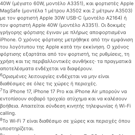
40W (μέγιστο 60W, μοντέλο A3351), και φορτιστές Apple
MagSafe (μοντέλα 1 μέτρου A3502 και 2 μέτρων A3503)
με τον φορτιστή Apple 30W USB-C (μοντέλο A2164) ή
τον φορτιστή Apple 40W (μοντέλο A3351). Οι δοκιμές
γρήγορης φόρτισης έγιναν με πλήρως αποφορτισμένα
iPhone. Ο χρόνος φόρτισης μετρήθηκε από την εμφάνιση
του λογότυπου της Apple κατά την εκκίνηση. Ο χρόνος
φόρτισης εξαρτάται από τον φορτιστή, τις ρυθμίσεις, τη
χρήση και τις περιβαλλοντικές συνθήκες· τα πραγματικά
αποτελέσματα ενδέχεται να διαφέρουν.
6
Ορισμένες λειτουργίες ενδέχεται να μην είναι
διαθέσιμες σε όλες τις χώρες ή περιοχές.
7
Τα iPhone 17, iPhone 17 Pro και iPhone Air μπορούν να
εντοπίσουν σοβαρό τροχαίο ατύχημα και να καλέσουν
βοήθεια. Απαιτείται σύνδεση κινητής τηλεφωνίας ή Wi-Fi
calling.
8
Το Wi‑Fi 7 είναι διαθέσιμο σε χώρες και περιοχές όπου
υποστηρίζεται.
9