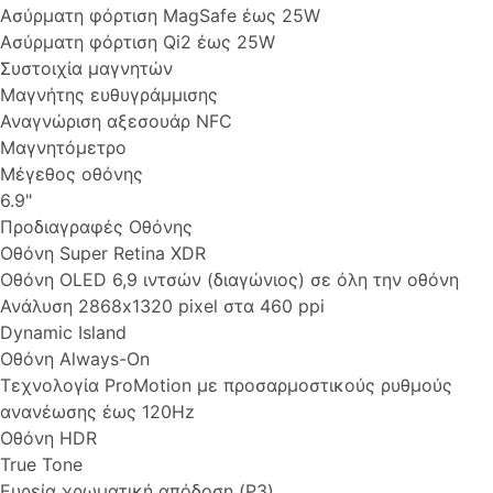
Ασύρματη φόρτιση MagSafe έως 25W
Ασύρματη φόρτιση Qi2 έως 25W
Συστοιχία μαγνητών
Μαγνήτης ευθυγράμμισης
Αναγνώριση αξεσουάρ NFC
Μαγνητόμετρο
Μέγεθος οθόνης
6.9"
Προδιαγραφές Οθόνης
Οθόνη Super Retina XDR
Οθόνη OLED 6,9 ιντσών (διαγώνιος) σε όλη την οθόνη
Ανάλυση 2868x1320 pixel στα 460 ppi
Dynamic Island
Οθόνη Always-On
Τεχνολογία ProMotion με προσαρμοστικούς ρυθμούς
ανανέωσης έως 120Hz
Οθόνη HDR
True Tone
Ευρεία χρωματική απόδοση (P3)