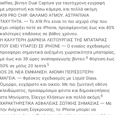
selfies, βίντεο Dual Capture για ταυτόχρονη εγγραφή
με μπροστινή και πίσω κάμερα, και πολλά ακόμη.
A19 PRO CHIP. ΘΑΛΑΜΟ ΑΤΜΟΥ. ΑΣΤΡΑΠΙΑΙΑ
ΤΑΧΥΤΗΤΑ. — Το A19 Pro είναι το πιο ισχυρό chip που
έχει υπάρξει ποτέ σε iPhone, προσφέροντας έως και 40%
καλύτερες επιδόσεις σε βάθος χρόνου.
Η ΚΑΛΥΤΕΡΗ ΔΙΑΡΚΕΙΑ ΛΕΙΤΟΥΡΓΙΑΣ ΤΗΣ ΜΠΑΤΑΡΙΑΣ
ΠΟΥ ΕΧΕΙ ΥΠΑΡΞΕΙ ΣΕ iPHONE — Ο ενιαίος σχεδιασμός
προσφέρει σημαντικά αυξημένη χωρητικότητα μπαταρίας,
4
με έως και 39 ώρες αναπαραγωγής βίντεο.
Φόρτιση έως
5
50% σε μόλις 20 λεπτά.
iOS 26. ΝΕΑ ΕΜΦΑΝΙΣΗ. ΑΚΟΜΗ ΠΕΡΙΣΣΟΤΕΡΗ
ΜΑΓΕΙΑ. — Φρέσκος σχεδιασμός με Liquid Glass.
Όμορφο, ευχάριστο και οικείο. Με πιο ζωντανή οθόνη
κλειδώματος, προσαρμόσιμα φόντα και δημοσκοπήσεις
6
στα Μηνύματα, Έλεγχο Κλήσεων και πολλά ακόμη.
ΧΑΡΑΚΤΗΡΙΣΤΙΚΑ ΑΣΦΑΛΕΙΑΣ ΖΩΤΙΚΗΣ ΣΗΜΑΣΙΑΣ — Με
την Ανίχνευση Σύγκρουσης, το iPhone μπορεί να