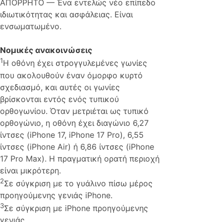
ΑΠΟΡΡΗΤΟ — Ένα εντελώς νέο επίπεδο
ιδιωτικότητας και ασφάλειας. Είναι
ενσωματωμένο.
Νομικές ανακοινώσεις
1
Η οθόνη έχει στρογγυλεμένες γωνίες
που ακολουθούν έναν όμορφο κυρτό
σχεδιασμό, και αυτές οι γωνίες
βρίσκονται εντός ενός τυπικού
ορθογωνίου. Όταν μετριέται ως τυπικό
ορθογώνιο, η οθόνη έχει διαγώνιο 6,27
ίντσες (iPhone 17, iPhone 17 Pro), 6,55
ίντσες (iPhone Air) ή 6,86 ίντσες (iPhone
17 Pro Max). Η πραγματική ορατή περιοχή
είναι μικρότερη.
2
Σε σύγκριση με το γυάλινο πίσω μέρος
προηγούμενης γενιάς iPhone.
3
Σε σύγκριση με iPhone προηγούμενης
γενιάς.