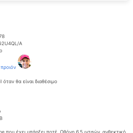
78
G2U4QL/A
ο
 προιόν
 όταν θα είναι διαθέσιμο
o
B
one που έχει υπάρξει ποτέ. Οθόνη 6,5 ιντσών, ανθεκτικό