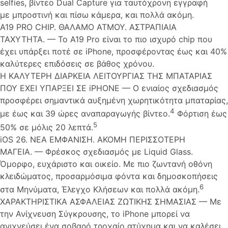
selfies, βίντεο Dual Capture για ταυτόχρονη εγγραφή
με μπροστινή και πίσω κάμερα, και πολλά ακόμη.
A19 PRO CHIP. ΘΑΛΑΜΟ ΑΤΜΟΥ. ΑΣΤΡΑΠΙΑΙΑ
ΤΑΧΥΤΗΤΑ. — Το A19 Pro είναι το πιο ισχυρό chip που
έχει υπάρξει ποτέ σε iPhone, προσφέροντας έως και 40%
καλύτερες επιδόσεις σε βάθος χρόνου.
Η ΚΑΛΥΤΕΡΗ ΔΙΑΡΚΕΙΑ ΛΕΙΤΟΥΡΓΙΑΣ ΤΗΣ ΜΠΑΤΑΡΙΑΣ
ΠΟΥ ΕΧΕΙ ΥΠΑΡΞΕΙ ΣΕ iPHONE — Ο ενιαίος σχεδιασμός
προσφέρει σημαντικά αυξημένη χωρητικότητα μπαταρίας,
4
με έως και 39 ώρες αναπαραγωγής βίντεο.
Φόρτιση έως
5
50% σε μόλις 20 λεπτά.
iOS 26. ΝΕΑ ΕΜΦΑΝΙΣΗ. ΑΚΟΜΗ ΠΕΡΙΣΣΟΤΕΡΗ
ΜΑΓΕΙΑ. — Φρέσκος σχεδιασμός με Liquid Glass.
Όμορφο, ευχάριστο και οικείο. Με πιο ζωντανή οθόνη
κλειδώματος, προσαρμόσιμα φόντα και δημοσκοπήσεις
6
στα Μηνύματα, Έλεγχο Κλήσεων και πολλά ακόμη.
ΧΑΡΑΚΤΗΡΙΣΤΙΚΑ ΑΣΦΑΛΕΙΑΣ ΖΩΤΙΚΗΣ ΣΗΜΑΣΙΑΣ — Με
την Ανίχνευση Σύγκρουσης, το iPhone μπορεί να
ανιχνεύσει ένα σοβαρό τροχαίο ατύχημα και να καλέσει