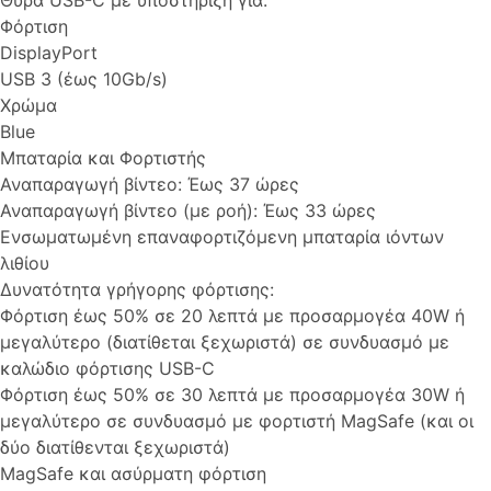
Θύρα USB-C με υποστήριξη για:
Φόρτιση
DisplayPort
USB 3 (έως 10Gb/s)
Χρώμα
Blue
Μπαταρία και Φορτιστής
Αναπαραγωγή βίντεο: Έως 37 ώρες
Αναπαραγωγή βίντεο (με ροή): Έως 33 ώρες
Ενσωματωμένη επαναφορτιζόμενη μπαταρία ιόντων
λιθίου
Δυνατότητα γρήγορης φόρτισης:
Φόρτιση έως 50% σε 20 λεπτά με προσαρμογέα 40W ή
μεγαλύτερο (διατίθεται ξεχωριστά) σε συνδυασμό με
καλώδιο φόρτισης USB-C
Φόρτιση έως 50% σε 30 λεπτά με προσαρμογέα 30W ή
μεγαλύτερο σε συνδυασμό με φορτιστή MagSafe (και οι
δύο διατίθενται ξεχωριστά)
MagSafe και ασύρματη φόρτιση