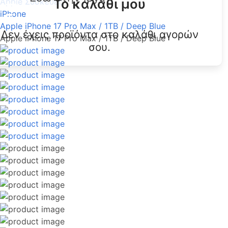
Το καλάθι μου
Apple Συσκευές
iPhone
Apple iPhone 17 Pro Max / 1TB / Deep Blue
Δεν έχεις προϊόντα στο καλάθι αγορών
Apple iPhone 17 Pro Max / 1TB / Deep Blue
σου.