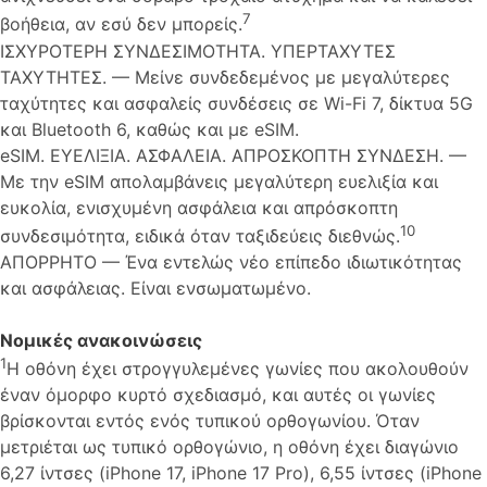
7
βοήθεια, αν εσύ δεν μπορείς.
ΙΣΧΥΡΟΤΕΡΗ ΣΥΝΔΕΣΙΜΟΤΗΤΑ. ΥΠΕΡΤΑΧΥΤΕΣ
ΤΑΧΥΤΗΤΕΣ. — Μείνε συνδεδεμένος με μεγαλύτερες
ταχύτητες και ασφαλείς συνδέσεις σε Wi-Fi 7, δίκτυα 5G
και Bluetooth 6, καθώς και με eSIM.
eSIM. ΕΥΕΛΙΞΙΑ. ΑΣΦΑΛΕΙΑ. ΑΠΡΟΣΚΟΠΤΗ ΣΥΝΔΕΣΗ. —
Με την eSIM απολαμβάνεις μεγαλύτερη ευελιξία και
ευκολία, ενισχυμένη ασφάλεια και απρόσκοπτη
10
συνδεσιμότητα, ειδικά όταν ταξιδεύεις διεθνώς.
ΑΠΟΡΡΗΤΟ — Ένα εντελώς νέο επίπεδο ιδιωτικότητας
και ασφάλειας. Είναι ενσωματωμένο.
Νομικές ανακοινώσεις
1
Η οθόνη έχει στρογγυλεμένες γωνίες που ακολουθούν
έναν όμορφο κυρτό σχεδιασμό, και αυτές οι γωνίες
βρίσκονται εντός ενός τυπικού ορθογωνίου. Όταν
μετριέται ως τυπικό ορθογώνιο, η οθόνη έχει διαγώνιο
6,27 ίντσες (iPhone 17, iPhone 17 Pro), 6,55 ίντσες (iPhone