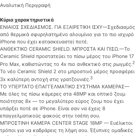
Αναλυτική Περιγραφή
Κύρια χαρακτηριστικά
ΕΝΙΑΙΟΣ ΣΧΕΔΙΑΣΜΟΣ. ΓΙΑ ΕΞΑΙΡΕΤΙΚΗ ΙΣΧΥ—Σχεδιασμός
από θερμικά σφυρηλατημένο αλουμίνιο για το πιο ισχυρό
iPhone που έχει κατασκευαστεί ποτέ.
ΑΝΘΕΚΤΙΚΟ CERAMIC SHIELD. ΜΠΡΟΣΤΑ ΚΑΙ ΠΙΣΩ.—Το
Ceramic Shield προστατεύει το πίσω μέρος του iPhone 17
2
Pro Max, καθιστώντας το 4x πιο ανθεκτικό στις ρωγμές.
Το νέο Ceramic Shield 2 στο μπροστινό μέρος προσφέρει
3
3x καλύτερη αντοχή στις γρατζουνιές.
TO ΥΠΕΡΤΑΤΟ ΕΠΑΓΓΕΛΜΑΤΙΚΟ ΣΥΣΤΗΜΑ ΚΑΜΕΡΑΣ—
Με όλες τις πίσω κάμερες στα 48MP και οπτικό ζουμ
ποιότητας 8x — το μεγαλύτερο εύρος ζουμ που έχει
υπάρξει ποτέ σε iPhone. Είναι σαν να έχεις 8
επαγγελματικούς φακούς στην τσέπη σου.
ΜΠΡΟΣΤΙΝΗ ΚΑΜΕΡΑ CENTER STAGE 18MP — Ευέλικτοι
τρόποι για να καδράρεις τη λήψη σου. Έξυπνες ομαδικές