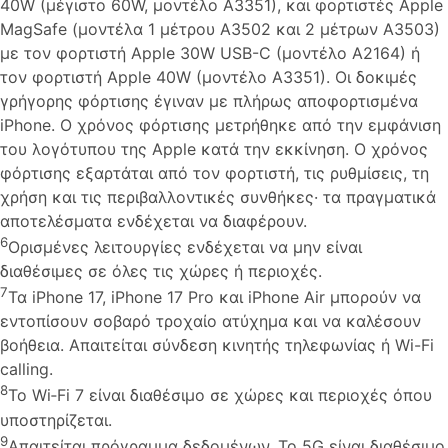
40W (μέγιστο 60W, μοντέλο A3351), και φορτιστές Apple
MagSafe (μοντέλα 1 μέτρου A3502 και 2 μέτρων A3503)
με τον φορτιστή Apple 30W USB-C (μοντέλο A2164) ή
τον φορτιστή Apple 40W (μοντέλο A3351). Οι δοκιμές
γρήγορης φόρτισης έγιναν με πλήρως αποφορτισμένα
iPhone. Ο χρόνος φόρτισης μετρήθηκε από την εμφάνιση
του λογότυπου της Apple κατά την εκκίνηση. Ο χρόνος
φόρτισης εξαρτάται από τον φορτιστή, τις ρυθμίσεις, τη
χρήση και τις περιβαλλοντικές συνθήκες· τα πραγματικά
αποτελέσματα ενδέχεται να διαφέρουν.
6
Ορισμένες λειτουργίες ενδέχεται να μην είναι
διαθέσιμες σε όλες τις χώρες ή περιοχές.
7
Τα iPhone 17, iPhone 17 Pro και iPhone Air μπορούν να
εντοπίσουν σοβαρό τροχαίο ατύχημα και να καλέσουν
βοήθεια. Απαιτείται σύνδεση κινητής τηλεφωνίας ή Wi-Fi
calling.
8
Το Wi‑Fi 7 είναι διαθέσιμο σε χώρες και περιοχές όπου
υποστηρίζεται.
9
Απαιτείται πρόγραμμα δεδομένων. Το 5G είναι διαθέσιμο