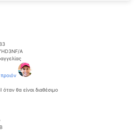
83
YHD3NF/A
ραγγελίας
 προιόν
 όταν θα είναι διαθέσιμο
o
B