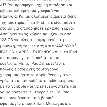
A17 Pro προσφέρει ισχυρή απόδοση και
εξαιρετικά γρήγορα γραφικά για
παιχνίδια. Και με ολοήμερη διάρκεια ζωής
4
της μπαταρίας
, το iPad mini είναι πάντα
έτοιμο για οποιαδήποτε εργασία ή έργο.
Αποθηκευτικός χώρος που ξεκινά από
128 GB για όλες τις εφαρμογές, τη
5
μουσική, τις ταινίες σας και πολλά άλλα.
IPADOS + APPS—Το iPadOS κάνει το iPad
πιο παραγωγικό, διαισθητικό και
ευέλικτο. Με το iPadOS, εκτελέστε
πολλές εφαρμογές ταυτόχρονα,
χρησιμοποιήστε το Apple Pencil για να
γράψετε σε οποιοδήποτε πεδίο κειμένου
με το Scribble και να επεξεργαστείτε και
να μοιραστείτε φωτογραφίες. Το iPad
mini συνοδεύεται από βασικές
εφαρμογές όπως Safari, Messages και