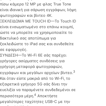
πίσω κάμερα 12 MP με φλας True Tone
είναι ιδανική για σάρωση εγγράφων, λήψη
φωτογραφιών και βίντεο 4K.
ΞΕΚΛΕΙΔΩΜΑ ΜΕ TOUCH ID—Το Touch ID
είναι ενσωματωμένο στο επάνω κουμπί,
ώστε να μπορείτε να χρησιμοποιείτε το
δακτυλικό σας αποτύπωμα για
ξεκλειδώστε το iPad σας και συνδεθείτε
σε εφαρμογές.
ΣΥΝΔΕΣΗ—Το Wi-Fi 6E σάς παρέχει
γρήγορες ασύρματες συνδέσεις για
γρήγορη μεταφορά φωτογραφιών,
3
εγγράφων και μεγάλων αρχείων βίντεο.
Και όταν είστε μακριά από το Wi-Fi, το
εξαιρετικά γρήγορο 5G σάς δίνει την
ευελιξία να παραμένετε συνδεδεμένοι σε
4
περισσότερα μέρη.
Αποκτήστε
μεγαλύτερες ταχύτητες USB-C με την