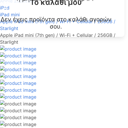
Το καλάθι μου
Apple Συσκευές
iPad
iPad mini
Δεν έχεις προϊόντα στο καλάθι αγορών
Apple iPad mini (7th gen) / Wi-Fi + Cellular / 256GB /
σου.
Starlight
Apple iPad mini (7th gen) / Wi-Fi + Cellular / 256GB /
Starlight