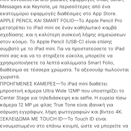
Messages και Keynote, με περισσότερες από ένα
εκατομμύριο εφαρμογές διαθέσιμες στο App Store.
APPLE PENCIL ΚΑΙ SMART FOLIO—Το Apple Pencil Pro
μετατρέπει το iPad mini σε έναν καθηλωτικό καμβά
σχεδίασης. και η καλύτερη συσκευή λήψης σημειώσεων
στον κόσμο. Το Apple Pencil (USB-C) είναι επίσης
συμβατό με το iPad mini. Για να προστατεύσετε το iPad
mini σας και να το στηρίξετε εύκολα, μπορείτε να
χρησιμοποιήσετε τα λεπτά καλύμματα Smart Folio,
διαθέσιμα σε τέσσερα χρώματα. Τα αξεσουάρ πωλούνται
χωριστά.
ΠΡΟΗΓΜΕΝΕΣ ΚΑΜΕΡΕΣ—Το iPad mini διαθέτει
μπροστινή κάμερα Ultra Wide 12MP που υποστηρίζει το
Center Stage για τηλεδιάσκεψη και selfie. Η ευρεία πίσω
κάμερα 12 MP με φλας True Tone είναι ιδανική για
σάρωση εγγράφων, λήψη φωτογραφιών και βίντεο 4K.
ΞΕΚΛΕΙΔΩΜΑ ΜΕ TOUCH ID—Το Touch ID είναι
ενσωματωμένο στο επάνω κουμπί, ώστε να μπορείτε να