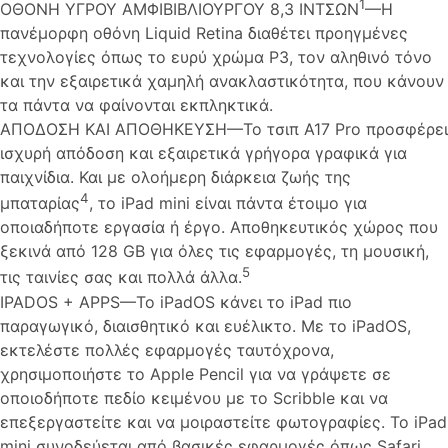
1
ΟΘΟΝΗ ΥΓΡΟΥ ΑΜΦΙΒΙΒΛΙΟΥΡΓΟΥ 8,3 ΙΝΤΣΩΝ
—Η
πανέμορφη οθόνη Liquid Retina διαθέτει προηγμένες
τεχνολογίες όπως το ευρύ χρώμα P3, τον αληθινό τόνο
και την εξαιρετικά χαμηλή ανακλαστικότητα, που κάνουν
τα πάντα να φαίνονται εκπληκτικά.
ΑΠΟΔΟΣΗ ΚΑΙ ΑΠΟΘΗΚΕΥΣΗ—Το τσιπ A17 Pro προσφέρει
ισχυρή απόδοση και εξαιρετικά γρήγορα γραφικά για
παιχνίδια. Και με ολοήμερη διάρκεια ζωής της
4
μπαταρίας
, το iPad mini είναι πάντα έτοιμο για
οποιαδήποτε εργασία ή έργο. Αποθηκευτικός χώρος που
ξεκινά από 128 GB για όλες τις εφαρμογές, τη μουσική,
5
τις ταινίες σας και πολλά άλλα.
IPADOS + APPS—Το iPadOS κάνει το iPad πιο
παραγωγικό, διαισθητικό και ευέλικτο. Με το iPadOS,
εκτελέστε πολλές εφαρμογές ταυτόχρονα,
χρησιμοποιήστε το Apple Pencil για να γράψετε σε
οποιοδήποτε πεδίο κειμένου με το Scribble και να
επεξεργαστείτε και να μοιραστείτε φωτογραφίες. Το iPad
mini συνοδεύεται από βασικές εφαρμογές όπως Safari,