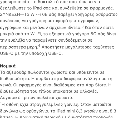
χρησιμοποιείτε το δακτυλικό σας αποτύπωμα για
ξεκλειδώστε το iPad σας και συνδεθείτε σε εφαρμογές.
ΣΥΝΔΕΣΗ—Το Wi-Fi 6E σάς παρέχει γρήγορες ασύρματες
συνδέσεις για γρήγορη μεταφορά φωτογραφιών,
3
εγγράφων και μεγάλων αρχείων βίντεο.
Και όταν είστε
μακριά από το Wi-Fi, το εξαιρετικά γρήγορο 5G σάς δίνει
την ευελιξία να παραμένετε συνδεδεμένοι σε
4
περισσότερα μέρη.
Αποκτήστε μεγαλύτερες ταχύτητες
USB-C με την υποδοχή USB-C.
Νομικά
Τα αξεσουάρ πωλούνται χωριστά και υπόκεινται σε
διαθεσιμότητα. Η συμβατότητα διαφέρει ανάλογα με τη
γενιά. Οι εφαρμογές είναι διαθέσιμες στο App Store. Η
διαθεσιμότητα του τίτλου υπόκειται σε αλλαγές.
Λογισμικό τρίτων πωλείται χωριστά.
1
Η οθόνη έχει στρογγυλεμένες γωνίες. Όταν μετριέται
διαγώνια ως ορθογώνιο, το iPad mini 8,3 ιντσών είναι 8,3
ίντσες. Η πραγματική περιοχή με δυνατότητα προβολής