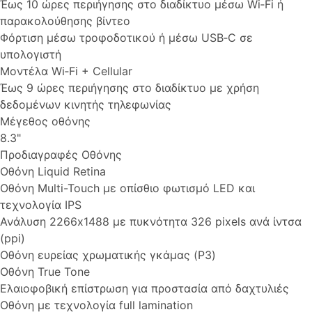
Έως 10 ώρες περιήγησης στο διαδίκτυο μέσω Wi‑Fi ή
παρακολού­θησης βίντεο
Φόρτιση μέσω τροφοδοτικού ή μέσω USB‑C σε
υπολογιστή
Μοντέλα Wi‑Fi + Cellular
Έως 9 ώρες περιήγησης στο διαδίκτυο με χρήση
δεδομένων κινητής τηλεφωνίας
Μέγεθος οθόνης
8.3"
Προδιαγραφές Οθόνης
Οθόνη Liquid Retina
Οθόνη Multi-Touch με οπίσθιο φωτισμό LED και
τεχνολογία IPS
Ανάλυση 2266x1488 με πυκνότητα 326 pixels ανά ίντσα
(ppi)
Οθόνη ευρείας χρωματικής γκάμας (P3)
Οθόνη True Tone
Ελαιοφοβική επίστρωση για προστασία από δαχτυλιές
Οθόνη με τεχνολογία full lamination