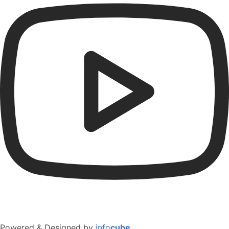
Powered & Designed by
info
cube