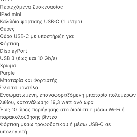
Περιεχόμενα Συσκευασίας
iPad mini
Καλώδιο φόρτισης USB‑C (1 μέτρο)
Θύρες
Θύρα USB‑C με υποστή­ριξη για:
Φόρτιση
DisplayPort
USB 3 (έως και 10 Gb/s)
Χρώμα
Purple
Μπαταρία και Φορτιστής
Όλα τα μοντέλα
Ενσωμα­τωμένη, επαναφορ­τιζό­μενη μπαταρία πολυμερών
λιθίου, κατανάλωσης 19,3 watt ανά ώρα
Έως 10 ώρες περιήγησης στο διαδίκτυο μέσω Wi‑Fi ή
παρακολού­θησης βίντεο
Φόρτιση μέσω τροφοδοτικού ή μέσω USB‑C σε
υπολογιστή