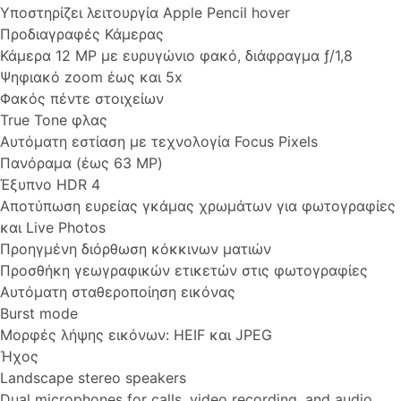
Υποστηρίζει λειτουργία Apple Pencil hover
Προδιαγραφές Κάμερας
Κάμερα 12 MP με ευρυγώνιο φακό, διάφραγμα ƒ/1,8
Ψηφιακό zoom έως και 5x
Φακός πέντε στοιχείων
True Tone φλας
Αυτόματη εστίαση με τεχνολογία Focus Pixels
Πανόραμα (έως 63 MP)
Έξυπνο HDR 4
Αποτύπωση ευρείας γκάμας χρωμάτων για φωτογραφίες
και Live Photos
Προηγμένη διόρθωση κόκκινων ματιών
Προσθήκη γεωγραφικών ετικετών στις φωτογραφίες
Αυτόματη σταθεροποίηση εικόνας
Burst mode
Μορφές λήψης εικόνων: HEIF και JPEG
Ήχος
Landscape stereo speakers
Dual microphones for calls, video recording, and audio