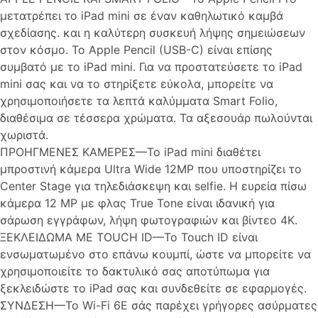
μετατρέπει το iPad mini σε έναν καθηλωτικό καμβά
σχεδίασης. και η καλύτερη συσκευή λήψης σημειώσεων
στον κόσμο. Το Apple Pencil (USB-C) είναι επίσης
συμβατό με το iPad mini. Για να προστατεύσετε το iPad
mini σας και να το στηρίξετε εύκολα, μπορείτε να
χρησιμοποιήσετε τα λεπτά καλύμματα Smart Folio,
διαθέσιμα σε τέσσερα χρώματα. Τα αξεσουάρ πωλούνται
χωριστά.
ΠΡΟΗΓΜΕΝΕΣ ΚΑΜΕΡΕΣ—Το iPad mini διαθέτει
μπροστινή κάμερα Ultra Wide 12MP που υποστηρίζει το
Center Stage για τηλεδιάσκεψη και selfie. Η ευρεία πίσω
κάμερα 12 MP με φλας True Tone είναι ιδανική για
σάρωση εγγράφων, λήψη φωτογραφιών και βίντεο 4K.
ΞΕΚΛΕΙΔΩΜΑ ΜΕ TOUCH ID—Το Touch ID είναι
ενσωματωμένο στο επάνω κουμπί, ώστε να μπορείτε να
χρησιμοποιείτε το δακτυλικό σας αποτύπωμα για
ξεκλειδώστε το iPad σας και συνδεθείτε σε εφαρμογές.
ΣΥΝΔΕΣΗ—Το Wi-Fi 6E σάς παρέχει γρήγορες ασύρματες