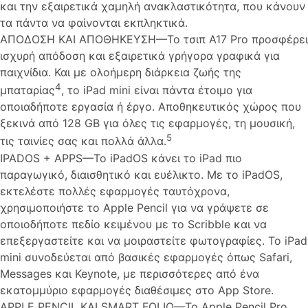
και την εξαιρετικά χαμηλή ανακλαστικότητα, που κάνουν
τα πάντα να φαίνονται εκπληκτικά.
ΑΠΟΔΟΣΗ ΚΑΙ ΑΠΟΘΗΚΕΥΣΗ—Το τσιπ A17 Pro προσφέρει
ισχυρή απόδοση και εξαιρετικά γρήγορα γραφικά για
παιχνίδια. Και με ολοήμερη διάρκεια ζωής της
4
μπαταρίας
, το iPad mini είναι πάντα έτοιμο για
οποιαδήποτε εργασία ή έργο. Αποθηκευτικός χώρος που
ξεκινά από 128 GB για όλες τις εφαρμογές, τη μουσική,
5
τις ταινίες σας και πολλά άλλα.
IPADOS + APPS—Το iPadOS κάνει το iPad πιο
παραγωγικό, διαισθητικό και ευέλικτο. Με το iPadOS,
εκτελέστε πολλές εφαρμογές ταυτόχρονα,
χρησιμοποιήστε το Apple Pencil για να γράψετε σε
οποιοδήποτε πεδίο κειμένου με το Scribble και να
επεξεργαστείτε και να μοιραστείτε φωτογραφίες. Το iPad
mini συνοδεύεται από βασικές εφαρμογές όπως Safari,
Messages και Keynote, με περισσότερες από ένα
εκατομμύριο εφαρμογές διαθέσιμες στο App Store.
APPLE PENCIL ΚΑΙ SMART FOLIO—Το Apple Pencil Pro