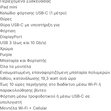
Περιεχόμενα Συσκευασίας
iPad mini
Καλώδιο φόρτισης USB‑C (1 μέτρο)
Θύρες
Θύρα USB‑C με υποστή­ριξη για:
Φόρτιση
DisplayPort
USB 3 (έως και 10 Gb/s)
Χρώμα
Purple
Μπαταρία και Φορτιστής
Όλα τα μοντέλα
Ενσωμα­τωμένη, επαναφορ­τιζό­μενη μπαταρία πολυμερών
λιθίου, κατανάλωσης 19,3 watt ανά ώρα
Έως 10 ώρες περιήγησης στο διαδίκτυο μέσω Wi‑Fi ή
παρακολού­θησης βίντεο
Φόρτιση μέσω τροφοδοτικού ή μέσω USB‑C σε
υπολογιστή
Μοντέλα Wi‑Fi + Cellular