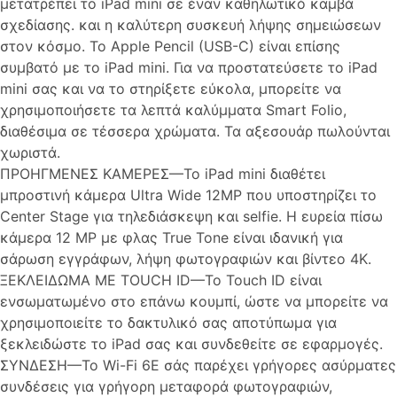
μετατρέπει το iPad mini σε έναν καθηλωτικό καμβά
σχεδίασης. και η καλύτερη συσκευή λήψης σημειώσεων
στον κόσμο. Το Apple Pencil (USB-C) είναι επίσης
συμβατό με το iPad mini. Για να προστατεύσετε το iPad
mini σας και να το στηρίξετε εύκολα, μπορείτε να
χρησιμοποιήσετε τα λεπτά καλύμματα Smart Folio,
διαθέσιμα σε τέσσερα χρώματα. Τα αξεσουάρ πωλούνται
χωριστά.
ΠΡΟΗΓΜΕΝΕΣ ΚΑΜΕΡΕΣ—Το iPad mini διαθέτει
μπροστινή κάμερα Ultra Wide 12MP που υποστηρίζει το
Center Stage για τηλεδιάσκεψη και selfie. Η ευρεία πίσω
κάμερα 12 MP με φλας True Tone είναι ιδανική για
σάρωση εγγράφων, λήψη φωτογραφιών και βίντεο 4K.
ΞΕΚΛΕΙΔΩΜΑ ΜΕ TOUCH ID—Το Touch ID είναι
ενσωματωμένο στο επάνω κουμπί, ώστε να μπορείτε να
χρησιμοποιείτε το δακτυλικό σας αποτύπωμα για
ξεκλειδώστε το iPad σας και συνδεθείτε σε εφαρμογές.
ΣΥΝΔΕΣΗ—Το Wi-Fi 6E σάς παρέχει γρήγορες ασύρματες
συνδέσεις για γρήγορη μεταφορά φωτογραφιών,