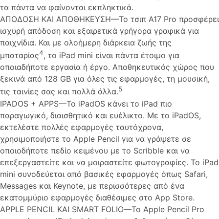
τα πάντα να φαίνονται εκπληκτικά.
ΑΠΟΔΟΣΗ ΚΑΙ ΑΠΟΘΗΚΕΥΣΗ—Το τσιπ A17 Pro προσφέρει
ισχυρή απόδοση και εξαιρετικά γρήγορα γραφικά για
παιχνίδια. Και με ολοήμερη διάρκεια ζωής της
4
μπαταρίας
, το iPad mini είναι πάντα έτοιμο για
οποιαδήποτε εργασία ή έργο. Αποθηκευτικός χώρος που
ξεκινά από 128 GB για όλες τις εφαρμογές, τη μουσική,
5
τις ταινίες σας και πολλά άλλα.
IPADOS + APPS—Το iPadOS κάνει το iPad πιο
παραγωγικό, διαισθητικό και ευέλικτο. Με το iPadOS,
εκτελέστε πολλές εφαρμογές ταυτόχρονα,
χρησιμοποιήστε το Apple Pencil για να γράψετε σε
οποιοδήποτε πεδίο κειμένου με το Scribble και να
επεξεργαστείτε και να μοιραστείτε φωτογραφίες. Το iPad
mini συνοδεύεται από βασικές εφαρμογές όπως Safari,
Messages και Keynote, με περισσότερες από ένα
εκατομμύριο εφαρμογές διαθέσιμες στο App Store.
APPLE PENCIL ΚΑΙ SMART FOLIO—Το Apple Pencil Pro