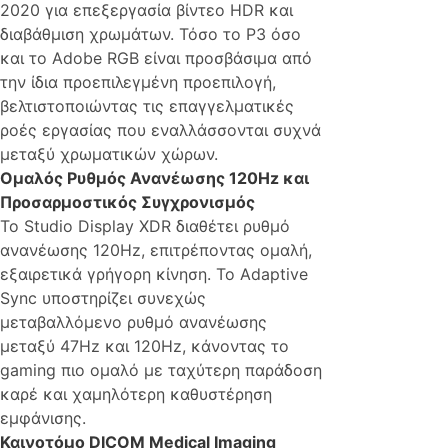
2020 για επεξεργασία βίντεο HDR και
διαβάθμιση χρωμάτων. Τόσο το P3 όσο
και το Adobe RGB είναι προσβάσιμα από
την ίδια προεπιλεγμένη προεπιλογή,
βελτιστοποιώντας τις επαγγελματικές
ροές εργασίας που εναλλάσσονται συχνά
μεταξύ χρωματικών χώρων.
Ομαλός Ρυθμός Ανανέωσης 120Hz και
Προσαρμοστικός Συγχρονισμός
Το Studio Display XDR διαθέτει ρυθμό
ανανέωσης 120Hz, επιτρέποντας ομαλή,
εξαιρετικά γρήγορη κίνηση. Το Adaptive
Sync υποστηρίζει συνεχώς
μεταβαλλόμενο ρυθμό ανανέωσης
μεταξύ 47Hz και 120Hz, κάνοντας το
gaming πιο ομαλό με ταχύτερη παράδοση
καρέ και χαμηλότερη καθυστέρηση
εμφάνισης.
Καινοτόμο DICOM Medical Imaging