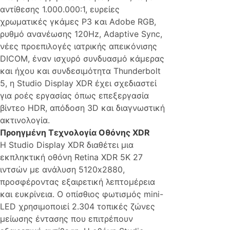
αντίθεσης 1.000.000:1, ευρείες
χρωματικές γκάμες P3 και Adobe RGB,
ρυθμό ανανέωσης 120Hz, Adaptive Sync,
νέες προεπιλογές ιατρικής απεικόνισης
DICOM, έναν ισχυρό συνδυασμό κάμερας
και ήχου και συνδεσιμότητα Thunderbolt
5, η Studio Display XDR έχει σχεδιαστεί
για ροές εργασίας όπως επεξεργασία
βίντεο HDR, απόδοση 3D και διαγνωστική
ακτινολογία.
Προηγμένη Τεχνολογία Οθόνης XDR
Η Studio Display XDR διαθέτει μια
εκπληκτική οθόνη Retina XDR 5K 27
ιντσών με ανάλυση 5120x2880,
προσφέροντας εξαιρετική λεπτομέρεια
και ευκρίνεια. Ο οπίσθιος φωτισμός mini-
LED χρησιμοποιεί 2.304 τοπικές ζώνες
μείωσης έντασης που επιτρέπουν