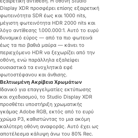
εξαιρετική αντίθεση. Η οθόνη Studio
Display XDR προσφέρει επίσης εξαιρετική
φωτεινότητα SDR έως και 1000 nits,
μέγιστη φωτεινότητα HDR 2000 nits και
λόγο αντίθεσης 1.000.000:1. Αυτό το ευρύ
δυναμικό εύρος — από τα πιο φωτεινά
έως τα πιο βαθιά μαύρα — κάνει το
περιεχόμενο HDR να ξεχωρίζει από την
οθόνη, ενώ παράλληλα εξαλείφει
ουσιαστικά τα ενοχλητικά εφέ
φωτοστέφανου και άνθισης.
Βελτιωμένη Ακρίβεια Χρωμάτων
Ιδανικό για επαγγελματίες εκτύπωσης
και σχεδιασμού, το Studio Display XDR
προσθέτει υποστήριξη χρωματικής
γκάμας Adobe RGB, εκτός από το ευρύ
χρώμα P3, καθιστώντας το μια ακόμη
καλύτερη οθόνη αναφοράς. Αυτό έχει ως
αποτέλεσμα κάλυψη άνω του 80% Rec.