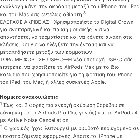
εναλλαγή κάνει την ακρόαση μεταξύ του iPhone, του iPad
3
και του Mac σας εντελώς αβίαστη.
ΕΛΕΓΧΟΣ ΑΚΡΙΒΕΙΑΣ—Χρησιμοποιήστε το Digital Crown
για αναπαραγωγή και παύση μουσικής. για να
απαντήσετε, να τερματίσετε και να κάνετε σίγαση στις
κλήσεις. και για να ελέγξετε την ένταση και να
μεταπηδήσετε μεταξύ των κομματιών.
ΤΩΡΑ ΜΕ ΦΟΡΤΙΣΗ USB-C—Η νέα υποδοχή USB-C σάς
επιτρέπει να φορτίζετε το AirPods Max με το ίδιο
καλώδιο που χρησιμοποιείτε για τη φόρτιση του iPhone,
του iPad, του Mac, ή άλλες συσκευές Apple.
Νομικές ανακοινώσεις
1
Έως και 2 φορές πιο ενεργή ακύρωση θορύβου σε
σύγκριση με τα AirPods Pro (1ης γενιάς) και τα AirPods 4
με Active Noise Cancellation.
2
Ο χωρικός ήχος λειτουργεί με συμβατό περιεχόμενο σε
υποστηριζόμενες εφαρμογές. Απαιτείται iPhone με