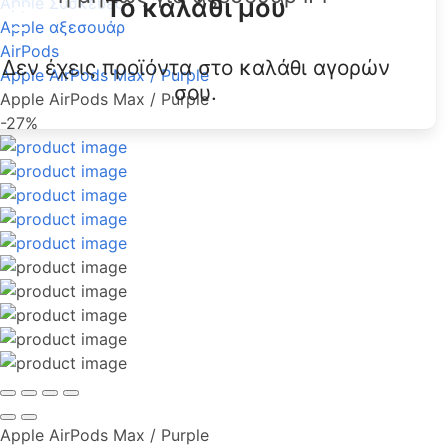
Το καλάθι μου
Apple Συσκευές
Apple αξεσουάρ
AirPods
Δεν έχεις προϊόντα στο καλάθι αγορών
Apple AirPods Max / Purple
σου.
Apple AirPods Max / Purple
-27%
Apple AirPods Max / Purple