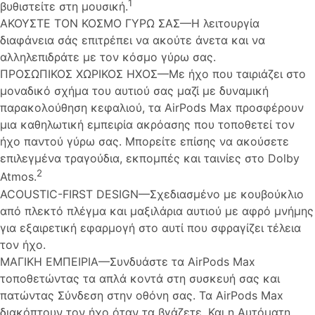
1
βυθιστείτε στη μουσική.
ΑΚΟΥΣΤΕ ΤΟΝ ΚΟΣΜΟ ΓΥΡΩ ΣΑΣ—Η λειτουργία
διαφάνεια σάς επιτρέπει να ακούτε άνετα και να
αλληλεπιδράτε με τον κόσμο γύρω σας.
ΠΡΟΣΩΠΙΚΟΣ ΧΩΡΙΚΟΣ ΗΧΟΣ—Με ήχο που ταιριάζει στο
μοναδικό σχήμα του αυτιού σας μαζί με δυναμική
παρακολούθηση κεφαλιού, τα AirPods Max προσφέρουν
μια καθηλωτική εμπειρία ακρόασης που τοποθετεί τον
ήχο παντού γύρω σας. Μπορείτε επίσης να ακούσετε
επιλεγμένα τραγούδια, εκπομπές και ταινίες στο Dolby
2
Atmos.
ACOUSTIC-FIRST DESIGN—Σχεδιασμένο με κουβούκλιο
από πλεκτό πλέγμα και μαξιλάρια αυτιού με αφρό μνήμης
για εξαιρετική εφαρμογή στο αυτί που σφραγίζει τέλεια
τον ήχο.
ΜΑΓΙΚΗ ΕΜΠΕΙΡΙΑ—Συνδυάστε τα AirPods Max
τοποθετώντας τα απλά κοντά στη συσκευή σας και
πατώντας Σύνδεση στην οθόνη σας. Τα AirPods Max
διακόπτουν τον ήχο όταν τα βγάζετε. Και η Αυτόματη