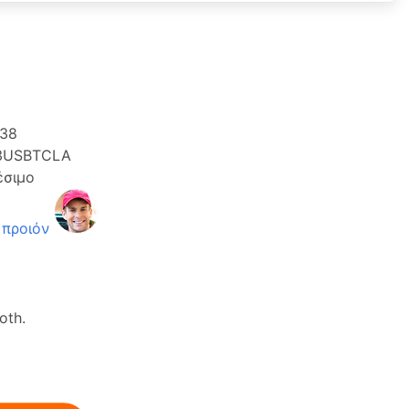
338
3USBTCLA
έσιμο
 προιόν
oth.