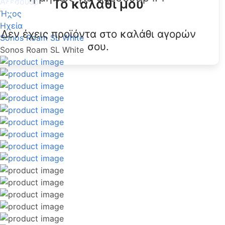
Το καλάθι μου
Αξεσουάρ
Ήχος
Ηχεία
Δεν έχεις προϊόντα στο καλάθι αγορών
Sonos Roam SL White
σου.
Sonos Roam SL White