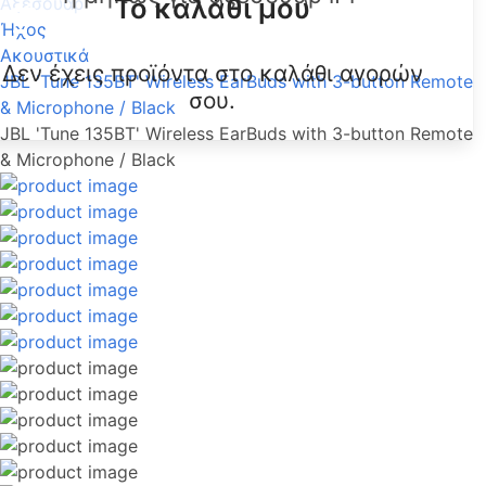
Το καλάθι μου
Αξεσουάρ
Ήχος
Ακουστικά
Δεν έχεις προϊόντα στο καλάθι αγορών
JBL 'Tune 135BT' Wireless EarBuds with 3-button Remote
σου.
& Microphone / Black
JBL 'Tune 135BT' Wireless EarBuds with 3-button Remote
& Microphone / Black