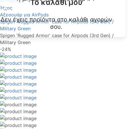
Το καλάθι μου
Αξεσουάρ
Ήχος
Αξεσουάρ για AirPods
Δεν έχεις προϊόντα στο καλάθι αγορών
Spigen 'Rugged Armor' case for Airpods (3rd Gen) /
σου.
Military Green
Spigen 'Rugged Armor' case for Airpods (3rd Gen) /
Military Green
-24%