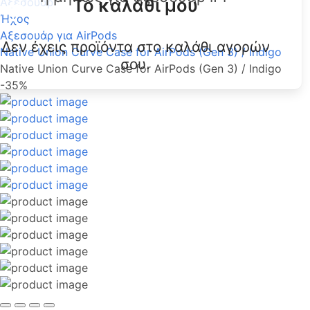
Το καλάθι μου
Αξεσουάρ
Ήχος
Αξεσουάρ για AirPods
Δεν έχεις προϊόντα στο καλάθι αγορών
Native Union Curve Case for AirPods (Gen 3) / Indigo
σου.
Native Union Curve Case for AirPods (Gen 3) / Indigo
-35%