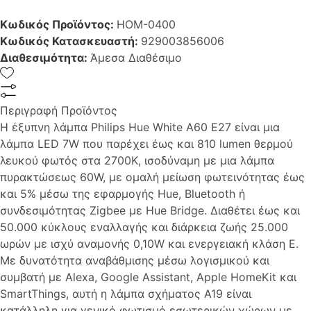
Κωδικός Προϊόντος:
HOM-0400
Κωδικός Κατασκευαστή:
929003856006
Διαθεσιμότητα:
Άμεσα Διαθέσιμο
Περιγραφή Προϊόντος
Η έξυπνη λάμπα Philips Hue White A60 E27 είναι μια
λάμπα LED 7W που παρέχει έως και 810 lumen θερμού
λευκού φωτός στα 2700K, ισοδύναμη με μια λάμπα
πυρακτώσεως 60W, με ομαλή μείωση φωτεινότητας έως
και 5% μέσω της εφαρμογής Hue, Bluetooth ή
συνδεσιμότητας Zigbee με Hue Bridge. Διαθέτει έως και
50.000 κύκλους εναλλαγής και διάρκεια ζωής 25.000
ωρών με ισχύ αναμονής 0,10W και ενεργειακή κλάση E.
Με δυνατότητα αναβάθμισης μέσω λογισμικού και
συμβατή με Alexa, Google Assistant, Apple HomeKit και
SmartThings, αυτή η λάμπα σχήματος A19 είναι
κατάλληλη για γενικό φωτισμό εσωτερικών χώρων με