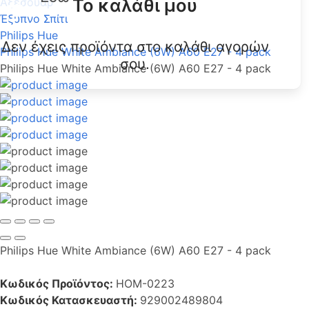
Το καλάθι μου
Αξεσουάρ
Έξυπνο Σπίτι
Philips Hue
Δεν έχεις προϊόντα στο καλάθι αγορών
Philips Hue White Ambiance (6W) A60 E27 - 4 pack
σου.
Philips Hue White Ambiance (6W) A60 E27 - 4 pack
Philips Hue White Ambiance (6W) A60 E27 - 4 pack
Κωδικός Προϊόντος:
HOM-0223
Κωδικός Κατασκευαστή:
929002489804