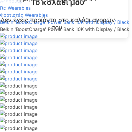
Το καλάθι μου
Αξεσουάρ
Για Wearables
Φορτιστές Wearables
Δεν έχεις προϊόντα στο καλάθι αγορών
Belkin 'BoostCharge' Power Bank 10K with Display / Black
σου.
Belkin 'BoostCharge' Power Bank 10K with Display / Black