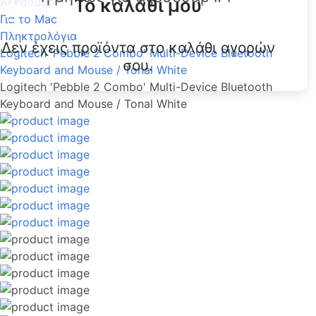
Το καλάθι μου
Αξεσουάρ
Για το Mac
Πληκτρολόγια
Δεν έχεις προϊόντα στο καλάθι αγορών
Logitech 'Pebble 2 Combo' Multi-Device Bluetooth
σου.
Keyboard and Mouse / Tonal White
Logitech 'Pebble 2 Combo' Multi-Device Bluetooth
Keyboard and Mouse / Tonal White