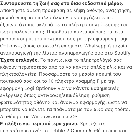
Συντομεύστε τη ζωή σας στο διασκεδαστικό μέρος.
Αποκτήστε άμεση πρόσβαση σε λήψη οθόνης, αναζήτηση,
μενού emoji και πολλά άλλα για να εργάζεστε πιο
έξυπνα, όχι πιο σκληρά με τα πλήκτρα συντόμευσης του
πληκτρολογίου σας. Προσθέστε συντομεύσεις και στο
μεσαίο κουμπί του ποντικιού σας με την εφαρμογή Logi
Options+, όπως αποστολή emoji στο Whatsapp ή τυχαία
αναπαραγωγή της λίστας αναπαραγωγής σας στο Spotify.
Έχετε επιλογές.
Το ποντίκι και το πληκτρολόγιό σας
κάνουν περισσότερα από το να κάνετε απλώς κλικ και να
πληκτρολογείτε. Προσαρμόστε το μεσαίο κουμπί του
ποντικιού σας και τα 10 πλήκτρα γραμμής F με την
εφαρμογή Logi Options+ για να κάνετε καθημερινές
ενέργειες όπως αντιγραφή/επικόλληση, ρύθμιση
φωτεινότητας οθόνης και άνοιγμα εφαρμογής, ώστε να
μπορείτε να κάνετε τα πράγματα με τον δικό σας τρόπο.
Διαθέσιμο σε Windows και macOS.
Επιλέξτε για περισσότερο χρόνο.
Χρειάζεστε
περισσότερη ισχύ; Το Pebble 2 Combo διαθέτει έως και