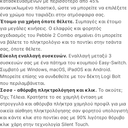
κατασκευασμένων με περισσότερο από 45%
ανακυκλωμένο πλαστικό, ώστε να μπορείτε να επιλέξετε
ένα χρώμα που ταιριάζει στην ατμόσφαιρα σας.
Έτοιμο για χρήση όποτε θέλετε.
Συμπαγές και έτοιμο
για μεγάλες κινήσεις. Ο ελαφρύς και φορητός
σχεδιασμός του Pebble 2 Combo σημαίνει ότι μπορείτε
να βάλετε το πληκτρολόγιο και το ποντίκι στην τσάντα
σας, όποτε θέλετε.
Εύκολη εναλλαγή συσκευών.
Εναλλαγή μεταξύ 3
συσκευών σας με ένα πάτημα του κουμπιού Easy-Switch.
Συμβατό με Windows, macOS, iPadOS και Android.
Μπορείτε επίσης να συνδεθείτε με τον δέκτη Logi Bolt
που περιλαμβάνεται.
Σσσσ - αθόρυβη πληκτρολόγηση και κλικ.
Το ακούτε;
Όχι; Τέλεια. Κρατήστε το σε χαμηλή ένταση με
στρογγυλά και αθόρυβα πλήκτρα χαμηλού προφίλ για μια
οικεία αίσθηση πληκτρολόγησης σαν φορητού υπολογιστή
και κάντε κλικ στο ποντίκι σας με 90% λιγότερο θόρυβο
κλικ χάρη στην τεχνολογία Silent Touch.