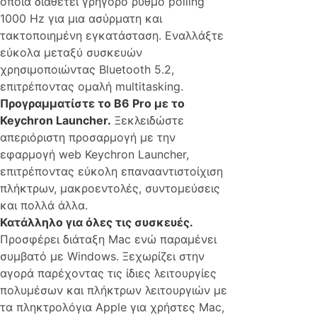
οποία διαθέτει γρήγορο ρυθμό polling
1000 Hz για μια ασύρματη και
τακτοποιημένη εγκατάσταση. Εναλλάξτε
εύκολα μεταξύ συσκευών
χρησιμοποιώντας Bluetooth 5.2,
επιτρέποντας ομαλή multitasking.
Προγραμματίστε το B6 Pro με το
Keychron Launcher.
Ξεκλειδώστε
απεριόριστη προσαρμογή με την
εφαρμογή web Keychron Launcher,
επιτρέποντας εύκολη επανααντιστοίχιση
πλήκτρων, μακροεντολές, συντομεύσεις
και πολλά άλλα.
Κατάλληλο για όλες τις συσκευές.
Προσφέρει διάταξη Mac ενώ παραμένει
συμβατό με Windows. Ξεχωρίζει στην
αγορά παρέχοντας τις ίδιες λειτουργίες
πολυμέσων και πλήκτρων λειτουργιών με
τα πληκτρολόγια Apple για χρήστες Mac,