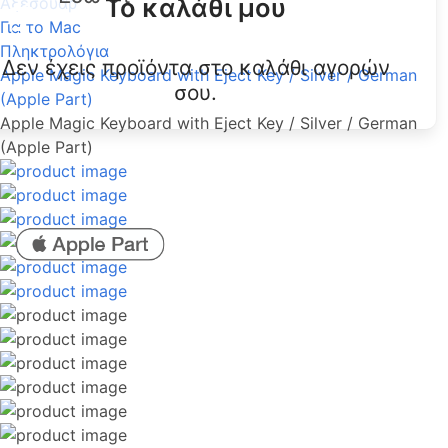
Το καλάθι μου
Αξεσουάρ
Για το Mac
Πληκτρολόγια
Δεν έχεις προϊόντα στο καλάθι αγορών
Apple Magic Keyboard with Eject Key / Silver / German
σου.
(Apple Part)
Apple Magic Keyboard with Eject Key / Silver / German
(Apple Part)