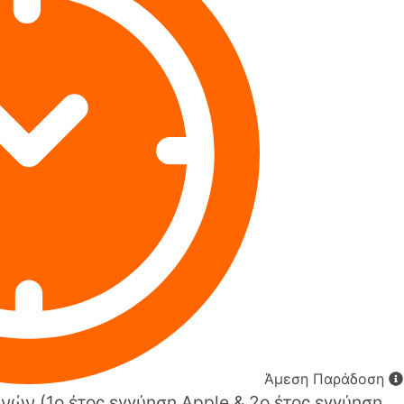
Άμεση Παράδοση
νών (1o έτος εγγύηση Apple & 2ο έτος εγγύηση