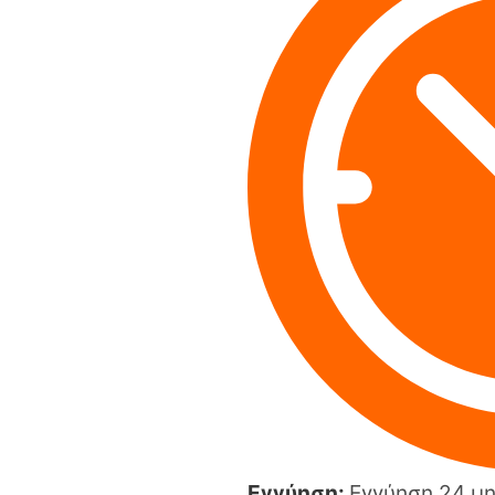
Εγγύηση:
Εγγύηση 24 μη