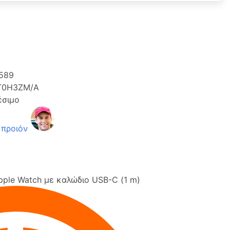
589
T0H3ZM/A
έσιμο
 προιόν
pple Watch με καλώδιο USB-C (1 m)