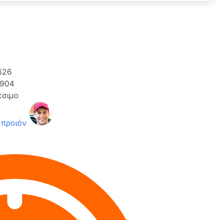
626
904
έσιμο
 προιόν